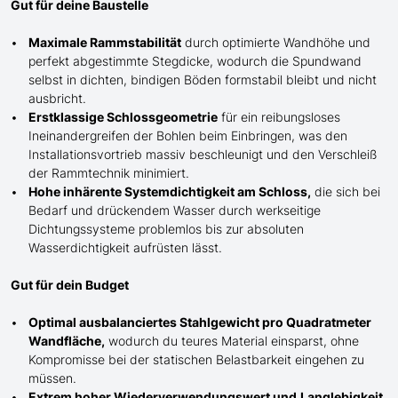
Gut für deine Baustelle
Maximale Rammstabilität
durch optimierte Wandhöhe und
perfekt abgestimmte Stegdicke, wodurch die Spundwand
selbst in dichten, bindigen Böden formstabil bleibt und nicht
ausbricht.
Erstklassige Schlossgeometrie
für ein reibungsloses
Ineinandergreifen der Bohlen beim Einbringen, was den
Installationsvortrieb massiv beschleunigt und den Verschleiß
der Rammtechnik minimiert.
Hohe inhärente Systemdichtigkeit am Schloss,
die sich bei
Bedarf und drückendem Wasser durch werkseitige
Dichtungssysteme problemlos bis zur absoluten
Wasserdichtigkeit aufrüsten lässt.
Gut für dein Budget
Optimal ausbalanciertes Stahlgewicht pro Quadratmeter
Wandfläche,
wodurch du teures Material einsparst, ohne
Kompromisse bei der statischen Belastbarkeit eingehen zu
müssen.
Extrem hoher Wiederverwendungswert und
Langlebigkeit