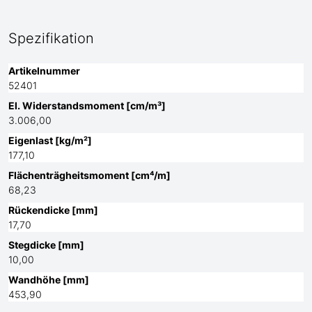
Spezifikation
Artikelnummer
52401
El. Widerstandsmoment [cm/m³]
3.006,00
Eigenlast [kg/m²]
177,10
Flächenträgheitsmoment [cm⁴/m]
68,23
Rückendicke [mm]
17,70
Stegdicke [mm]
10,00
Wandhöhe [mm]
453,90