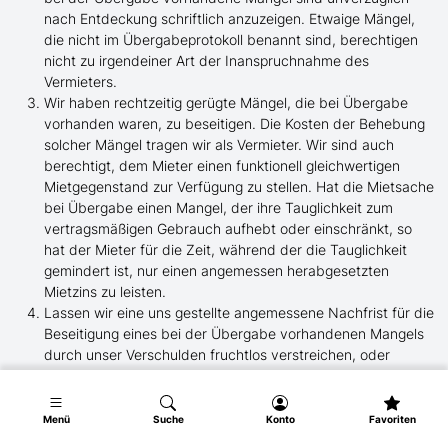
nach Entdeckung schriftlich anzuzeigen. Etwaige Mängel,
die nicht im Übergabeprotokoll benannt sind, berechtigen
nicht zu irgendeiner Art der Inanspruchnahme des
Vermieters.
Wir haben rechtzeitig gerügte Mängel, die bei Übergabe
vorhanden waren, zu beseitigen. Die Kosten der Behebung
solcher Mängel tragen wir als Vermieter. Wir sind auch
berechtigt, dem Mieter einen funktionell gleichwertigen
Mietgegenstand zur Verfügung zu stellen. Hat die Mietsache
bei Übergabe einen Mangel, der ihre Tauglichkeit zum
vertragsmäßigen Gebrauch aufhebt oder einschränkt, so
hat der Mieter für die Zeit, während der die Tauglichkeit
gemindert ist, nur einen angemessen herabgesetzten
Mietzins zu leisten.
Lassen wir eine uns gestellte angemessene Nachfrist für die
Beseitigung eines bei der Übergabe vorhandenen Mangels
durch unser Verschulden fruchtlos verstreichen, oder
schlägt die Beseitigung fehl, so steht dem Mieter ein
Kündigungsrecht zu. Zwingende gesetzliche Vorschriften
bleiben unberührt.
Menü
Suche
Konto
Favoriten