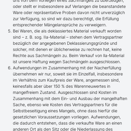
uns von dem Vorliegen eines Sachmangels zu überzeugen,
oder stellt er insbesondere auf Verlangen die beanstandete
Ware oder repräsentative Proben davon nicht unverzüglich
zur Verfügung, so sind wir dazu berechtigt, die Erfüllung
entsprechender Mängelansprüche zu verweigern.
Bei Waren, die als deklassiertes Material verkauft worden
sind – z. B. sog. IIa-Material – stehen dem Vertragspartner
bezüglich der angegebenen Deklassierungsgründe und
solcher, mit denen er üblicherweise zu rechnen hat, keine
Rechte aus Sachmängeln zu. Beim Verkauf von lla-Material
ist unsere Haftung wegen Sachmängeln ausgeschlossen.
Aufwendungen im Zusammenhang mit der Nacherfüllung
übernehmen wir nur, soweit sie im Einzelfall, insbesondere
im Verhältnis zum Kaufpreis der Ware, angemessen sind,
keinesfalls aber über 150 % des Warenneuwertes in
mangelfreiem Zustand. Ausgeschlossen sind Kosten im
Zusammenhang mit dem Ein- und Ausbau der mangelhaften
Sache, ebenso wie Kosten des Vertragspartners für die
Selbstbeseitigung eines Mangels, ohne dass hierfür die
gesetzlichen Voraussetzungen vorliegen. Aufwendungen,
die dadurch entstehen, dass die verkaufte Ware an einen
anderen Ort als den Sitz oder die Niederlassung des