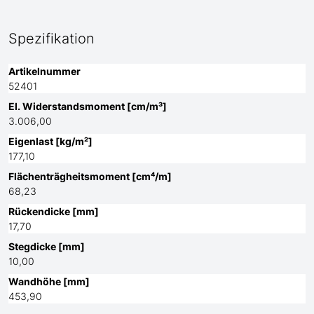
Spezifikation
Artikelnummer
52401
El. Widerstandsmoment [cm/m³]
3.006,00
Eigenlast [kg/m²]
177,10
Flächenträgheitsmoment [cm⁴/m]
68,23
Rückendicke [mm]
17,70
Stegdicke [mm]
10,00
Wandhöhe [mm]
453,90