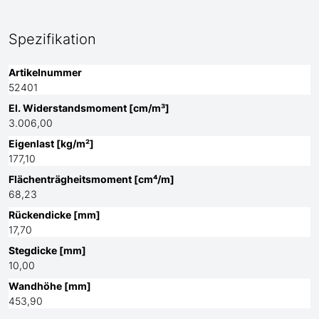
Spezifikation
Artikelnummer
52401
El. Widerstandsmoment [cm/m³]
3.006,00
Eigenlast [kg/m²]
177,10
Flächenträgheitsmoment [cm⁴/m]
68,23
Rückendicke [mm]
17,70
Stegdicke [mm]
10,00
Wandhöhe [mm]
453,90