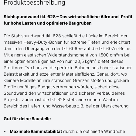
Produktbeschreibung
Stahlspundwand tkL 628 – Das wirtschaftliche Allround-Profil
für
hohe
Lasten und optimierte Baugruben
Die Stahlspundwand tkL 628 schließt die Lücke
im Bereich der
massiven Heavy-Duty-Bohlen für extreme Tiefen
und erleichtert
damit den Übergang von der tkL 606er- auf die tkL 607er-Reihe
.
Mit einem elastischen Widerstandsmoment von 1.500 cm³/m bei
einer optimierten Eigenlast von nur 120,5 kg/m² bietet dieses
Profil
vom Typ Larssen
die perfekte Balance aus hoher statischer
Belastbarkeit und exzellenter Materialeffizienz. Genau dort, wo
kleinere Modelle an ihre statischen Grenzen stoßen und größere
Profile unnötiges Budget verbrennen würden, sichert diese
Spundwand den wirtschaftlichen und sicheren Verbau deines
Projekts.
Zudem ist die tkL 628 stets eine sichere Wahl im
Bereich des Hafen- und Wasserbaus z.B. bei der Ufersicherung.
Gut für deine Baustelle
Maximale Rammstabilität
durch die optimierte Wandhöhe