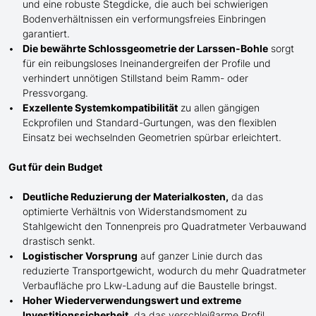
und eine robuste Stegdicke, die auch bei schwierigen
Bodenverhältnissen ein verformungsfreies Einbringen
garantiert.
Die bewährte Schlossgeometrie der Larssen-Bohle
sorgt
für ein reibungsloses Ineinandergreifen der Profile und
verhindert unnötigen Stillstand beim Ramm- oder
Pressvorgang.
Exzellente Systemkompatibilität
zu allen gängigen
Eckprofilen und Standard-Gurtungen, was den flexiblen
Einsatz bei wechselnden Geometrien spürbar erleichtert.
Gut für dein Budget
Deutliche Reduzierung der Materialkosten,
da das
optimierte Verhältnis von Widerstandsmoment zu
Stahlgewicht den Tonnenpreis pro Quadratmeter Verbauwand
drastisch senkt.
Logistischer Vorsprung
auf ganzer Linie durch das
reduzierte Transportgewicht, wodurch du mehr Quadratmeter
Verbaufläche pro Lkw-Ladung auf die Baustelle bringst.
Hoher Wiederverwendungswert und extreme
Investitionssicherheit
, da das verschleißarme Profil