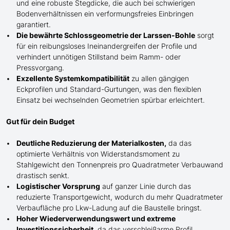
und eine robuste Stegdicke, die auch bei schwierigen
Bodenverhältnissen ein verformungsfreies Einbringen
garantiert.
Die bewährte Schlossgeometrie der Larssen-Bohle
sorgt
für ein reibungsloses Ineinandergreifen der Profile und
verhindert unnötigen Stillstand beim Ramm- oder
Pressvorgang.
Exzellente Systemkompatibilität
zu allen gängigen
Eckprofilen und Standard-Gurtungen, was den flexiblen
Einsatz bei wechselnden Geometrien spürbar erleichtert.
Gut für dein Budget
Deutliche Reduzierung der Materialkosten,
da das
optimierte Verhältnis von Widerstandsmoment zu
Stahlgewicht den Tonnenpreis pro Quadratmeter Verbauwand
drastisch senkt.
Logistischer Vorsprung
auf ganzer Linie durch das
reduzierte Transportgewicht, wodurch du mehr Quadratmeter
Verbaufläche pro Lkw-Ladung auf die Baustelle bringst.
Hoher Wiederverwendungswert und extreme
Investitionssicherheit
, da das verschleißarme Profil