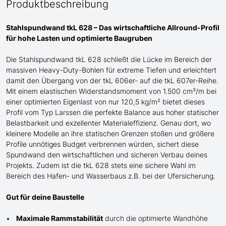
Produktbeschreibung
Stahlspundwand tkL 628 – Das wirtschaftliche Allround-Profil
für
hohe
Lasten und optimierte Baugruben
Die Stahlspundwand tkL 628 schließt die Lücke
im Bereich der
massiven Heavy-Duty-Bohlen für extreme Tiefen
und erleichtert
damit den Übergang von der tkL 606er- auf die tkL 607er-Reihe
.
Mit einem elastischen Widerstandsmoment von 1.500 cm³/m bei
einer optimierten Eigenlast von nur 120,5 kg/m² bietet dieses
Profil
vom Typ Larssen
die perfekte Balance aus hoher statischer
Belastbarkeit und exzellenter Materialeffizienz. Genau dort, wo
kleinere Modelle an ihre statischen Grenzen stoßen und größere
Profile unnötiges Budget verbrennen würden, sichert diese
Spundwand den wirtschaftlichen und sicheren Verbau deines
Projekts.
Zudem ist die tkL 628 stets eine sichere Wahl im
Bereich des Hafen- und Wasserbaus z.B. bei der Ufersicherung.
Gut für deine Baustelle
Maximale Rammstabilität
durch die optimierte Wandhöhe