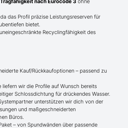
Tragfähigkeit nach Eurocode 3
ohne
 da das Profil präzise Leistungsreserven für
bentiefen bietet.
uneingeschränkte Recyclingfähigkeit des
neiderte
Kauf/
Rückkaufoptionen – passend zu
ge
liefern wir die Profile
auf Wunsch
bereits
itiger Schlossdichtung für drückendes Wasser.
 Systempartner unterstützen wir dich von der
essungen und maßgeschneiderten
hen Büros.
te Paket – von Spundwänden über passende