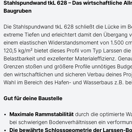
Stahlspundwand tkL 628 – Das wirtschaftliche Allr
Baugruben
Die Stahlspundwand tkL 628 schließt die Lücke
im B
extreme Tiefen
und erleichtert damit den Übergang v
einem elastischen Widerstandsmoment von 1.500 cm³/
120,5 kg/m² bietet dieses Profil
vom Typ Larssen
die
Belastbarkeit und exzellenter Materialeffizienz. Gena
Grenzen stoßen und größere Profile unnötiges Budg
den wirtschaftlichen und sicheren Verbau deines Proj
Wahl im Bereich des Hafen- und Wasserbaus z.B. bei
Gut für deine Baustelle
Maximale Rammstabilität
durch die optimierte W
bei schwierigen Bodenverhältnissen ein verformung
Die bewährte Schlossgeometrie der Larssen-Bo