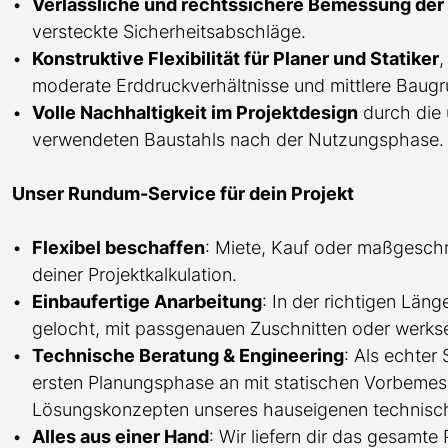
Verlässliche und rechtssichere Bemessung der 
versteckte Sicherheitsabschläge.
Konstruktive Flexibilität für Planer und Statiker
,
moderate Erddruckverhältnisse und mittlere Baugru
Volle Nachhaltigkeit im Projektdesign
durch die 
verwendeten Baustahls nach der Nutzungsphase.
Unser Rundum-Service für dein Projekt
Flexibel beschaffen
: Miete, Kauf oder maßgesch
deiner Projektkalkulation.
Einbaufertige Anarbeitung
:
In der richtigen Län
gelocht,
mit
passgenauen Zuschnitten oder werkse
Technische Beratung & Engineering
: Als echter
ersten Planungsphase an mit statischen Vorbem
Lösungskonzepten unseres hauseigenen technisc
Alles aus einer Hand
: Wir liefern dir das gesam