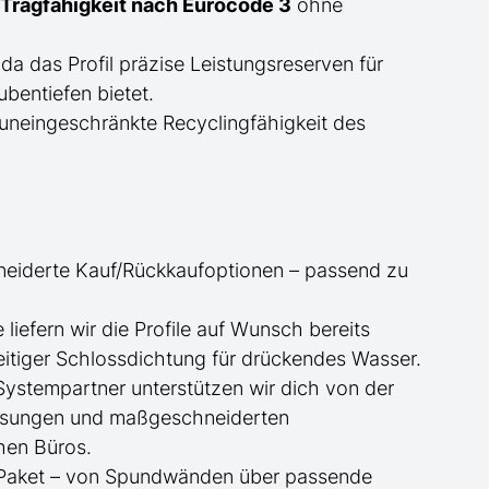
Tragfähigkeit nach Eurocode 3
ohne
 da das Profil präzise Leistungsreserven für
bentiefen bietet.
uneingeschränkte Recyclingfähigkeit des
neiderte
Kauf/
Rückkaufoptionen – passend zu
ge
liefern wir die Profile
auf Wunsch
bereits
itiger Schlossdichtung für drückendes Wasser.
 Systempartner unterstützen wir dich von der
essungen und maßgeschneiderten
hen Büros.
te Paket – von Spundwänden über passende