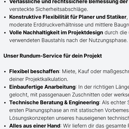
Verlässliche und rechtssichere Bemessung der 
versteckte Sicherheitsabschläge.
Konstruktive Flexibilität für Planer und Statiker
,
moderate Erddruckverhältnisse und mittlere Baugru
Volle Nachhaltigkeit im Projektdesign
durch die 
verwendeten Baustahls nach der Nutzungsphase.
Unser Rundum-Service für dein Projekt
Flexibel beschaffen
: Miete, Kauf oder maßgesch
deiner Projektkalkulation.
Einbaufertige Anarbeitung
:
In der richtigen Län
gelocht,
mit
passgenauen Zuschnitten oder werkse
Technische Beratung & Engineering
: Als echter
ersten Planungsphase an mit statischen Vorbem
Lösungskonzepten unseres hauseigenen technisc
Alles aus einer Hand
: Wir liefern dir das gesam