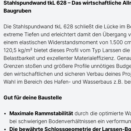
Stahlspundwand tkL 628 – Das wirtschaftliche Allr
Baugruben
Die Stahlspundwand tkL 628 schließt die Lücke
im B
extreme Tiefen
und erleichtert damit den Übergang v
einem elastischen Widerstandsmoment von 1.500 cm³/
120,5 kg/m² bietet dieses Profil
vom Typ Larssen
die
Belastbarkeit und exzellenter Materialeffizienz. Gena
Grenzen stoßen und größere Profile unnötiges Budg
den wirtschaftlichen und sicheren Verbau deines Proj
Wahl im Bereich des Hafen- und Wasserbaus z.B. bei
Gut für deine Baustelle
Maximale Rammstabilität
durch die optimierte W
bei schwierigen Bodenverhältnissen ein verformung
Die bewährte Schlossgeometrie der Larssen-Bo