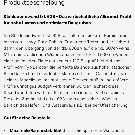
Produktbeschreibung
Stahlspundwand tkL 628 – Das wirtschaftliche Allround-Profil
für
hohe
Lasten und optimierte Baugruben
Die Stahlspundwand tkL 628 schließt die Lücke
im Bereich der
massiven Heavy-Duty-Bohlen für extreme Tiefen
und erleichtert
damit den Übergang von der tkL 606er- auf die tkL 607er-Reihe
.
Mit einem elastischen Widerstandsmoment von 1.500 cm³/m bei
einer optimierten Eigenlast von nur 120,5 kg/m² bietet dieses
Profil
vom Typ Larssen
die perfekte Balance aus hoher statischer
Belastbarkeit und exzellenter Materialeffizienz. Genau dort, wo
kleinere Modelle an ihre statischen Grenzen stoßen und größere
Profile unnötiges Budget verbrennen würden, sichert diese
Spundwand den wirtschaftlichen und sicheren Verbau deines
Projekts.
Zudem ist die tkL 628 stets eine sichere Wahl im
Bereich des Hafen- und Wasserbaus z.B. bei der Ufersicherung.
Gut für deine Baustelle
Maximale Rammstabilität
durch die optimierte Wandhöhe