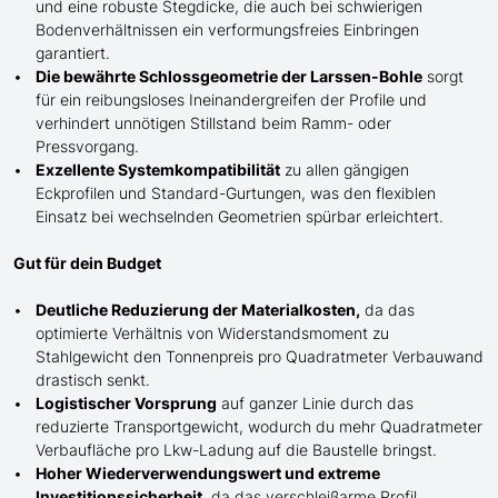
und eine robuste Stegdicke, die auch bei schwierigen
Bodenverhältnissen ein verformungsfreies Einbringen
garantiert.
Die bewährte Schlossgeometrie der Larssen-Bohle
sorgt
für ein reibungsloses Ineinandergreifen der Profile und
verhindert unnötigen Stillstand beim Ramm- oder
Pressvorgang.
Exzellente Systemkompatibilität
zu allen gängigen
Eckprofilen und Standard-Gurtungen, was den flexiblen
Einsatz bei wechselnden Geometrien spürbar erleichtert.
Gut für dein Budget
Deutliche Reduzierung der Materialkosten,
da das
optimierte Verhältnis von Widerstandsmoment zu
Stahlgewicht den Tonnenpreis pro Quadratmeter Verbauwand
drastisch senkt.
Logistischer Vorsprung
auf ganzer Linie durch das
reduzierte Transportgewicht, wodurch du mehr Quadratmeter
Verbaufläche pro Lkw-Ladung auf die Baustelle bringst.
Hoher Wiederverwendungswert und extreme
Investitionssicherheit
, da das verschleißarme Profil