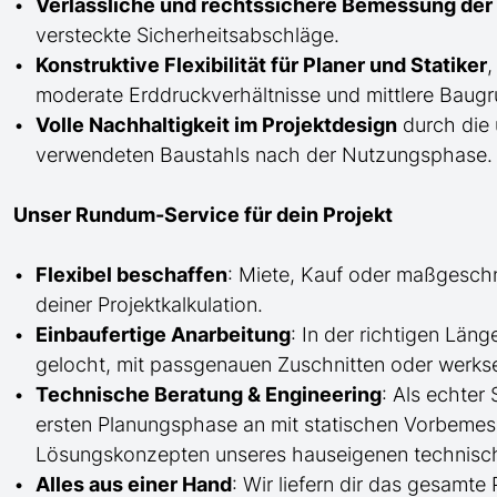
Verlässliche und rechtssichere Bemessung der 
versteckte Sicherheitsabschläge.
Konstruktive Flexibilität für Planer und Statiker
,
moderate Erddruckverhältnisse und mittlere Baugru
Volle Nachhaltigkeit im Projektdesign
durch die 
verwendeten Baustahls nach der Nutzungsphase.
Unser Rundum-Service für dein Projekt
Flexibel beschaffen
: Miete, Kauf oder maßgesch
deiner Projektkalkulation.
Einbaufertige Anarbeitung
:
In der richtigen Län
gelocht,
mit
passgenauen Zuschnitten oder werkse
Technische Beratung & Engineering
: Als echter
ersten Planungsphase an mit statischen Vorbem
Lösungskonzepten unseres hauseigenen technisc
Alles aus einer Hand
: Wir liefern dir das gesam