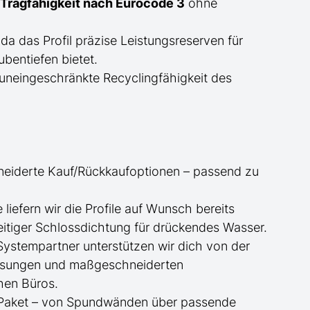
Tragfähigkeit nach Eurocode 3
ohne
 da das Profil präzise Leistungsreserven für
bentiefen bietet.
uneingeschränkte Recyclingfähigkeit des
neiderte
Kauf/
Rückkaufoptionen – passend zu
ge
liefern wir die Profile
auf Wunsch
bereits
itiger Schlossdichtung für drückendes Wasser.
 Systempartner unterstützen wir dich von der
essungen und maßgeschneiderten
hen Büros.
te Paket – von Spundwänden über passende