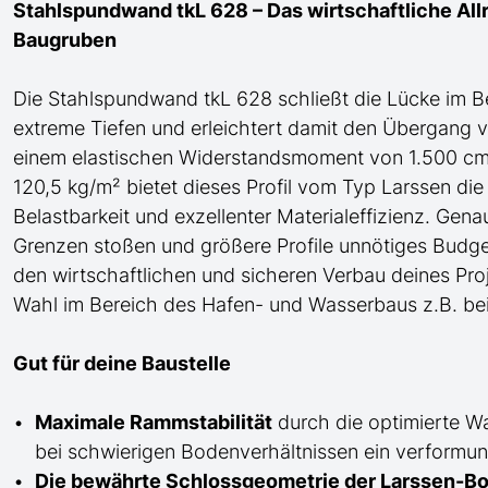
Stahlspundwand tkL 628 – Das wirtschaftliche Allr
Baugruben
Die Stahlspundwand tkL 628 schließt die Lücke
im B
extreme Tiefen
und erleichtert damit den Übergang v
einem elastischen Widerstandsmoment von 1.500 cm³/
120,5 kg/m² bietet dieses Profil
vom Typ Larssen
die
Belastbarkeit und exzellenter Materialeffizienz. Gena
Grenzen stoßen und größere Profile unnötiges Budg
den wirtschaftlichen und sicheren Verbau deines Proj
Wahl im Bereich des Hafen- und Wasserbaus z.B. bei
Gut für deine Baustelle
Maximale Rammstabilität
durch die optimierte W
bei schwierigen Bodenverhältnissen ein verformung
Die bewährte Schlossgeometrie der Larssen-Bo