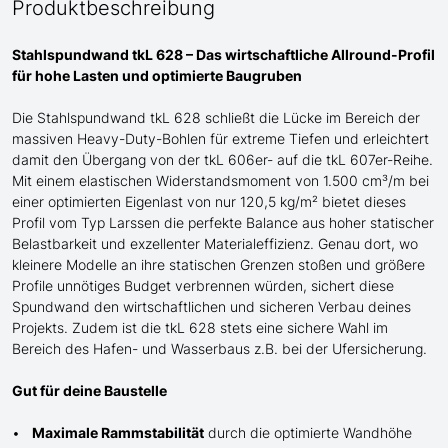
Produktbeschreibung
Stahlspundwand tkL 628 – Das wirtschaftliche Allround-Profil
für
hohe
Lasten und optimierte Baugruben
Die Stahlspundwand tkL 628 schließt die Lücke
im Bereich der
massiven Heavy-Duty-Bohlen für extreme Tiefen
und erleichtert
damit den Übergang von der tkL 606er- auf die tkL 607er-Reihe
.
Mit einem elastischen Widerstandsmoment von 1.500 cm³/m bei
einer optimierten Eigenlast von nur 120,5 kg/m² bietet dieses
Profil
vom Typ Larssen
die perfekte Balance aus hoher statischer
Belastbarkeit und exzellenter Materialeffizienz. Genau dort, wo
kleinere Modelle an ihre statischen Grenzen stoßen und größere
Profile unnötiges Budget verbrennen würden, sichert diese
Spundwand den wirtschaftlichen und sicheren Verbau deines
Projekts.
Zudem ist die tkL 628 stets eine sichere Wahl im
Bereich des Hafen- und Wasserbaus z.B. bei der Ufersicherung.
Gut für deine Baustelle
Maximale Rammstabilität
durch die optimierte Wandhöhe