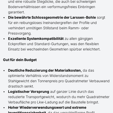
und eine robuste Stegdicke, die auch bei schwierigen
Bodenverhältnissen ein verformungsfreies Einbringen
garantiert.
Die bewährte Schlossgeometrie der Larssen-Bohle
sorgt
für ein reibungsloses Ineinandergreifen der Profile und
verhindert unnötigen Stillstand beim Ramm- oder
Pressvorgang.
Exzellente Systemkompatibilität
zu allen gängigen
Eckprofilen und Standard-Gurtungen, was den flexiblen
Einsatz bei wechselnden Geometrien spürbar erleichtert.
Gut für dein Budget
Deutliche Reduzierung der Materialkosten,
da das
optimierte Verhältnis von Widerstandsmoment zu
Stahlgewicht den Tonnenpreis pro Quadratmeter Verbauwand
drastisch senkt.
Logistischer Vorsprung
auf ganzer Linie durch das
reduzierte Transportgewicht, wodurch du mehr Quadratmeter
Verbaufläche pro Lkw-Ladung auf die Baustelle bringst.
Hoher Wiederverwendungswert und extreme
Investitionssicherheit
, da das verschleißarme Profil