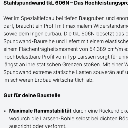
Stahlspundwand tkL 606N – Das Hochleistungsprof
Wer im Spezialtiefbau bei tiefen Baugruben und en
darf, braucht ein Profil mit maximalem Widerstands
sowie dem Ingenieurbau.
Die tkL 606N besetzt das 
Spundwand-
Baureihe und liefert mit einem elasti
einem Flächenträgheitsmoment von 54.389 cm⁴/m e
hochbelastbare Profil
vom Typ Larssen
sorgt für unn
längst an ihre statischen Grenzen stoßen. Mit eine
Spundwand extreme statische Lasten souverän auf u
im schweren Erdbau wirtschaftlich ab.
Gut für deine Baustelle
Maximale Rammstabilität
durch eine Rückendicke
wodurch die Larssen-Bohle selbst bei dichten B
ausbricht oder verformt.