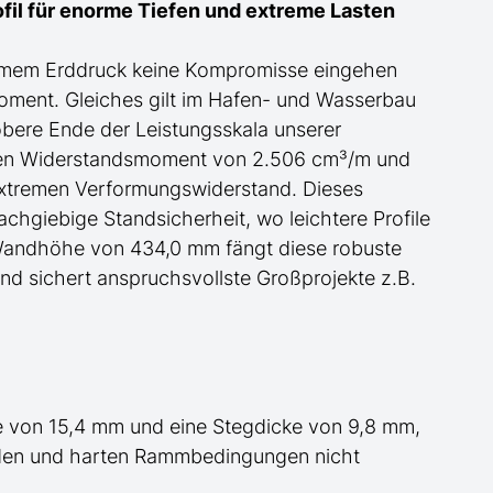
il für
enorme
Tiefen und extreme Lasten
ormem Erddruck keine Kompromisse eingehen
moment.
Gleiches gilt im Hafen- und Wasserbau
obere Ende der Leistungsskala
unserer
schen Widerstandsmoment von 2.506 cm³/m und
xtremen Verformungswiderstand. Dieses
achgiebige Standsicherheit, wo leichtere Profile
r Wandhöhe von 434,0 mm fängt diese robuste
nd sichert anspruchsvollste Großprojekte
z.B.
 von 15,4 mm und eine Stegdicke von 9,8 mm,
öden und harten Rammbedingungen nicht