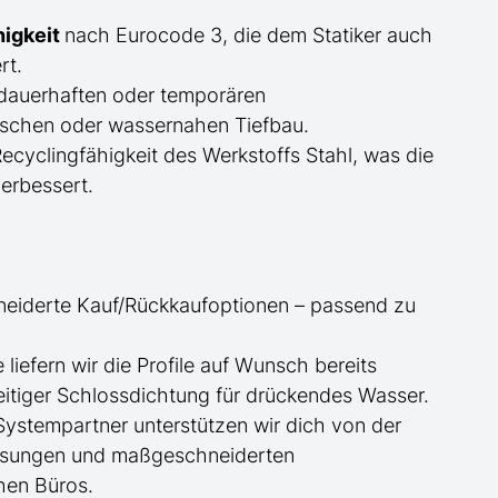
higkeit
nach Eurocode 3, die dem Statiker auch
rt.
dauerhaften oder temporären
schen oder wassernahen Tiefbau.
cyclingfähigkeit des Werkstoffs Stahl, was die
erbessert.
neiderte
Kauf/
Rückkaufoptionen – passend zu
ge
liefern wir die Profile
auf Wunsch
bereits
itiger Schlossdichtung für drückendes Wasser.
 Systempartner unterstützen wir dich von der
essungen und maßgeschneiderten
hen Büros.