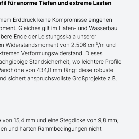
il für
enorme
Tiefen und extreme Lasten
ormem Erddruck keine Kompromisse eingehen
moment.
Gleiches gilt im Hafen- und Wasserbau
obere Ende der Leistungsskala
unserer
schen Widerstandsmoment von 2.506 cm³/m und
xtremen Verformungswiderstand. Dieses
achgiebige Standsicherheit, wo leichtere Profile
r Wandhöhe von 434,0 mm fängt diese robuste
nd sichert anspruchsvollste Großprojekte
z.B.
 von 15,4 mm und eine Stegdicke von 9,8 mm,
öden und harten Rammbedingungen nicht