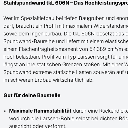
Stahlspundwand tkL 606N – Das Hochleistungsprof
Wer im Spezialtiefbau bei tiefen Baugruben und en
darf, braucht ein Profil mit maximalem Widerstands
sowie dem Ingenieurbau.
Die tkL 606N besetzt das 
Spundwand-
Baureihe und liefert mit einem elasti
einem Flächenträgheitsmoment von 54.389 cm⁴/m e
hochbelastbare Profil
vom Typ Larssen
sorgt für unn
längst an ihre statischen Grenzen stoßen. Mit eine
Spundwand extreme statische Lasten souverän auf u
im schweren Erdbau wirtschaftlich ab.
Gut für deine Baustelle
Maximale Rammstabilität
durch eine Rückendicke
wodurch die Larssen-Bohle selbst bei dichten B
ausbricht oder verformt.