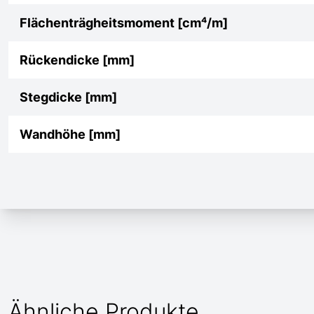
Flächenträgheitsmoment [cm⁴/m]
Rückendicke [mm]
Stegdicke [mm]
Wandhöhe [mm]
Ähnliche Produkte