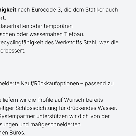
higkeit
nach Eurocode 3, die dem Statiker auch
rt.
dauerhaften oder temporären
schen oder wassernahen Tiefbau.
cyclingfähigkeit des Werkstoffs Stahl, was die
erbessert.
neiderte
Kauf/
Rückkaufoptionen – passend zu
ge
liefern wir die Profile
auf Wunsch
bereits
itiger Schlossdichtung für drückendes Wasser.
 Systempartner unterstützen wir dich von der
essungen und maßgeschneiderten
hen Büros.