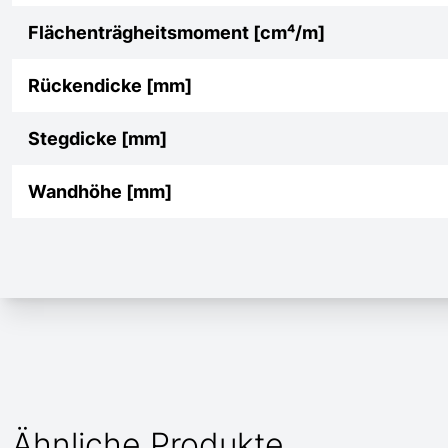
Flächenträgheitsmoment [cm⁴/m]
Rückendicke [mm]
Stegdicke [mm]
Wandhöhe [mm]
Ähnliche Produkte