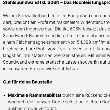
Stahlspundwand tkL 606N – Das Hochleistungsprof
Wer im Spezialtiefbau bei tiefen Baugruben und en
darf, braucht ein Profil mit maximalem Widerstands
sowie dem Ingenieurbau.
Die tkL 606N besetzt das 
Spundwand-
Baureihe und liefert mit einem elasti
einem Flächenträgheitsmoment von 54.389 cm⁴/m e
hochbelastbare Profil
vom Typ Larssen
sorgt für unn
längst an ihre statischen Grenzen stoßen. Mit eine
Spundwand extreme statische Lasten souverän auf u
im schweren Erdbau wirtschaftlich ab.
Gut für deine Baustelle
Maximale Rammstabilität
durch eine Rückendicke
wodurch die Larssen-Bohle selbst bei dichten B
ausbricht oder verformt.