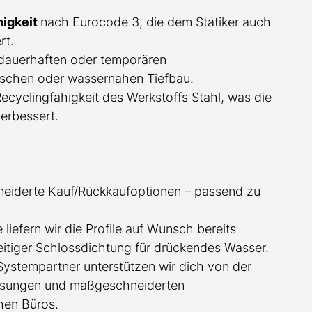
higkeit
nach Eurocode 3, die dem Statiker auch
rt.
dauerhaften oder temporären
schen oder wassernahen Tiefbau.
cyclingfähigkeit des Werkstoffs Stahl, was die
erbessert.
neiderte
Kauf/
Rückkaufoptionen – passend zu
ge
liefern wir die Profile
auf Wunsch
bereits
itiger Schlossdichtung für drückendes Wasser.
 Systempartner unterstützen wir dich von der
essungen und maßgeschneiderten
hen Büros.