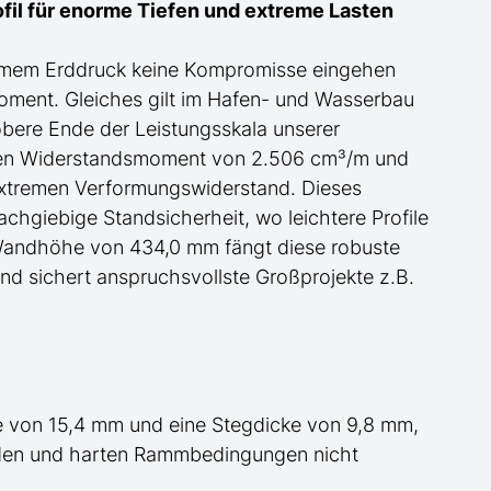
il für
enorme
Tiefen und extreme Lasten
ormem Erddruck keine Kompromisse eingehen
moment.
Gleiches gilt im Hafen- und Wasserbau
obere Ende der Leistungsskala
unserer
schen Widerstandsmoment von 2.506 cm³/m und
xtremen Verformungswiderstand. Dieses
achgiebige Standsicherheit, wo leichtere Profile
r Wandhöhe von 434,0 mm fängt diese robuste
nd sichert anspruchsvollste Großprojekte
z.B.
 von 15,4 mm und eine Stegdicke von 9,8 mm,
öden und harten Rammbedingungen nicht