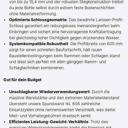
von bis zu 15,4 mm und der robusten Stegkonstruktion treibst
du jede Bohle selbst durch extrem
feste
Bodenschichten
ohne Materialverformung.
Optimierte Schlossgeometrie
: Das bewährte Larssen-Profil-
Schloss garantiert ein reibungsloses Ineinandergreifen beim
Einbringen und sichert eine hervorragende Kraftübertragung
bei gleichzeitig hoher Dichtigkeit gegen drückendes Wasser.
Systemkompatible Robustheit
: Die Profilbreite von 600 mm
sorgt für einen schnellen Baufortschritt, hält rauen
Baustellenbedingungen beim Rammen oder
Schlagen
stand
und lässt sich perfekt mit
allen
gängigen Ramm- und
Schlag
techniken kombinieren.
Gut für dein Budget
Unschlagbarer Wiederverwendungswert
: Durch die
massive Wandstärke und den extremen Materialwiderstand
übersteht
unsere
Spundwand tkL 606 zahlreiche
Einsatzzyklen ohne nennenswerten Verschleiß, was deine
Miet- und Vorhaltegebühren drastisch senkt.
Effizientes Leistung-Gewicht-Verhältnis
: Trotz des
massiven Widerstandsmoments bleibt die Eigenlast mit