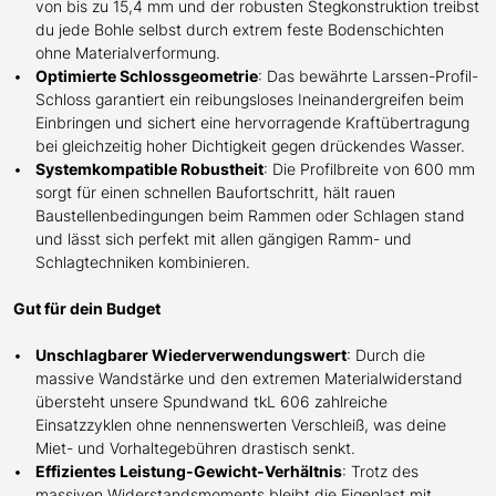
von bis zu 15,4 mm und der robusten Stegkonstruktion treibst
du jede Bohle selbst durch extrem
feste
Bodenschichten
ohne Materialverformung.
Optimierte Schlossgeometrie
: Das bewährte Larssen-Profil-
Schloss garantiert ein reibungsloses Ineinandergreifen beim
Einbringen und sichert eine hervorragende Kraftübertragung
bei gleichzeitig hoher Dichtigkeit gegen drückendes Wasser.
Systemkompatible Robustheit
: Die Profilbreite von 600 mm
sorgt für einen schnellen Baufortschritt, hält rauen
Baustellenbedingungen beim Rammen oder
Schlagen
stand
und lässt sich perfekt mit
allen
gängigen Ramm- und
Schlag
techniken kombinieren.
Gut für dein Budget
Unschlagbarer Wiederverwendungswert
: Durch die
massive Wandstärke und den extremen Materialwiderstand
übersteht
unsere
Spundwand tkL 606 zahlreiche
Einsatzzyklen ohne nennenswerten Verschleiß, was deine
Miet- und Vorhaltegebühren drastisch senkt.
Effizientes Leistung-Gewicht-Verhältnis
: Trotz des
massiven Widerstandsmoments bleibt die Eigenlast mit