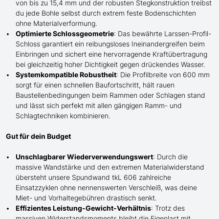
von bis zu 15,4 mm und der robusten Stegkonstruktion treibst
du jede Bohle selbst durch extrem
feste
Bodenschichten
ohne Materialverformung.
Optimierte Schlossgeometrie
: Das bewährte Larssen-Profil-
Schloss garantiert ein reibungsloses Ineinandergreifen beim
Einbringen und sichert eine hervorragende Kraftübertragung
bei gleichzeitig hoher Dichtigkeit gegen drückendes Wasser.
Systemkompatible Robustheit
: Die Profilbreite von 600 mm
sorgt für einen schnellen Baufortschritt, hält rauen
Baustellenbedingungen beim Rammen oder
Schlagen
stand
und lässt sich perfekt mit
allen
gängigen Ramm- und
Schlag
techniken kombinieren.
Gut für dein Budget
Unschlagbarer Wiederverwendungswert
: Durch die
massive Wandstärke und den extremen Materialwiderstand
übersteht
unsere
Spundwand tkL 606 zahlreiche
Einsatzzyklen ohne nennenswerten Verschleiß, was deine
Miet- und Vorhaltegebühren drastisch senkt.
Effizientes Leistung-Gewicht-Verhältnis
: Trotz des
massiven Widerstandsmoments bleibt die Eigenlast mit