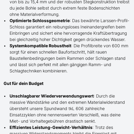
von bis zu 15,4 mm und der robusten Stegkonstruktion treibst
du jede Bohle selbst durch extrem
feste
Bodenschichten
ohne Materialverformung.
Optimierte Schlossgeometrie
: Das bewährte Larssen-Profil-
Schloss garantiert ein reibungsloses Ineinandergreifen beim
Einbringen und sichert eine hervorragende Kraftübertragung
bei gleichzeitig hoher Dichtigkeit gegen drückendes Wasser.
Systemkompatible Robustheit
: Die Profilbreite von 600 mm
sorgt für einen schnellen Baufortschritt, hält rauen
Baustellenbedingungen beim Rammen oder
Schlagen
stand
und lässt sich perfekt mit
allen
gängigen Ramm- und
Schlag
techniken kombinieren.
Gut für dein Budget
Unschlagbarer Wiederverwendungswert
: Durch die
massive Wandstärke und den extremen Materialwiderstand
übersteht
unsere
Spundwand tkL 606 zahlreiche
Einsatzzyklen ohne nennenswerten Verschleiß, was deine
Miet- und Vorhaltegebühren drastisch senkt.
Effizientes Leistung-Gewicht-Verhältnis
: Trotz des
massiven Widerstandsmoments bleibt die Eigenlast mit