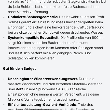
von bis zu 15,4 mm und der robusten Stegkonstruktion treibst
du jede Bohle selbst durch extrem
feste
Bodenschichten
ohne Materialverformung.
Optimierte Schlossgeometrie
: Das bewährte Larssen-Profil-
Schloss garantiert ein reibungsloses Ineinandergreifen beim
Einbringen und sichert eine hervorragende Kraftübertragung
bei gleichzeitig hoher Dichtigkeit gegen drückendes Wasser.
Systemkompatible Robustheit
: Die Profilbreite von 600 mm
sorgt für einen schnellen Baufortschritt, hält rauen
Baustellenbedingungen beim Rammen oder
Schlagen
stand
und lässt sich perfekt mit
allen
gängigen Ramm- und
Schlag
techniken kombinieren.
Gut für dein Budget
Unschlagbarer Wiederverwendungswert
: Durch die
massive Wandstärke und den extremen Materialwiderstand
übersteht
unsere
Spundwand tkL 606 zahlreiche
Einsatzzyklen ohne nennenswerten Verschleiß, was deine
Miet- und Vorhaltegebühren drastisch senkt.
Effizientes Leistung-Gewicht-Verhältnis
: Trotz des
massiven Widerstandsmoments bleibt die Eigenlast mit