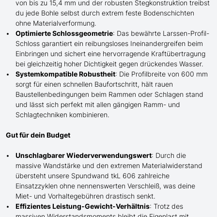
von bis zu 15,4 mm und der robusten Stegkonstruktion treibst
du jede Bohle selbst durch extrem
feste
Bodenschichten
ohne Materialverformung.
Optimierte Schlossgeometrie
: Das bewährte Larssen-Profil-
Schloss garantiert ein reibungsloses Ineinandergreifen beim
Einbringen und sichert eine hervorragende Kraftübertragung
bei gleichzeitig hoher Dichtigkeit gegen drückendes Wasser.
Systemkompatible Robustheit
: Die Profilbreite von 600 mm
sorgt für einen schnellen Baufortschritt, hält rauen
Baustellenbedingungen beim Rammen oder
Schlagen
stand
und lässt sich perfekt mit
allen
gängigen Ramm- und
Schlag
techniken kombinieren.
Gut für dein Budget
Unschlagbarer Wiederverwendungswert
: Durch die
massive Wandstärke und den extremen Materialwiderstand
übersteht
unsere
Spundwand tkL 606 zahlreiche
Einsatzzyklen ohne nennenswerten Verschleiß, was deine
Miet- und Vorhaltegebühren drastisch senkt.
Effizientes Leistung-Gewicht-Verhältnis
: Trotz des
massiven Widerstandsmoments bleibt die Eigenlast mit