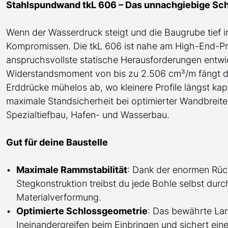
Stahlspundwand tkL 606 – Das unnachgiebige Sc
Wenn der Wasserdruck steigt und die Baugrube tief in
Kompromissen. Die tkL 606 ist
nahe am
High-End-Pro
anspruchsvollste statische Herausforderungen entwi
Widerstandsmoment von bis zu 2.506 cm³/m fängt
Erddrücke mühelos ab, wo kleinere Profile längst kapi
maximale Standsicherheit bei optimierter Wandbrei
Spezialtiefbau
, Hafen- und Wasserbau
.
Gut für deine Baustelle
Maximale Rammstabilität
: Dank der enormen Rüc
Stegkonstruktion treibst du jede Bohle selbst dur
Materialverformung.
Optimierte Schlossgeometrie
: Das bewährte Lar
Ineinandergreifen beim Einbringen und sichert ein