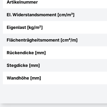
Artikelnummer
El. Widerstandsmoment [cm/m³]
Eigenlast [kg/m²]
Flächenträgheitsmoment [cm⁴/m]
Rückendicke [mm]
Stegdicke [mm]
Wandhöhe [mm]