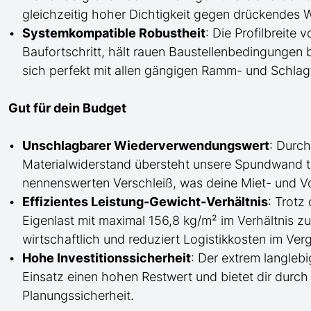
gleichzeitig hoher Dichtigkeit gegen drückendes 
Systemkompatible Robustheit
: Die Profilbreite
Baufortschritt, hält rauen Baustellenbedingunge
sich perfekt mit
allen
gängigen Ramm- und
Schlag
Gut für dein Budget
Unschlagbarer Wiederverwendungswert
: Durc
Materialwiderstand übersteht
unsere
Spundwand tk
nennenswerten Verschleiß, was deine Miet- und Vo
Effizientes Leistung-Gewicht-Verhältnis
: Trotz
Eigenlast mit maximal 156,8 kg/m² im Verhältnis z
wirtschaftlich und reduziert Logistikkosten im Ve
Hohe Investitionssicherheit
: Der extrem langleb
Einsatz einen hohen Restwert und bietet dir durch 
Planungssicherheit.