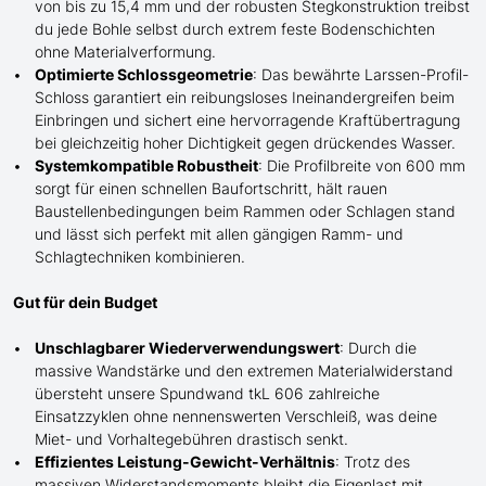
von bis zu 15,4 mm und der robusten Stegkonstruktion treibst
du jede Bohle selbst durch extrem
feste
Bodenschichten
ohne Materialverformung.
Optimierte Schlossgeometrie
: Das bewährte Larssen-Profil-
Schloss garantiert ein reibungsloses Ineinandergreifen beim
Einbringen und sichert eine hervorragende Kraftübertragung
bei gleichzeitig hoher Dichtigkeit gegen drückendes Wasser.
Systemkompatible Robustheit
: Die Profilbreite von 600 mm
sorgt für einen schnellen Baufortschritt, hält rauen
Baustellenbedingungen beim Rammen oder
Schlagen
stand
und lässt sich perfekt mit
allen
gängigen Ramm- und
Schlag
techniken kombinieren.
Gut für dein Budget
Unschlagbarer Wiederverwendungswert
: Durch die
massive Wandstärke und den extremen Materialwiderstand
übersteht
unsere
Spundwand tkL 606 zahlreiche
Einsatzzyklen ohne nennenswerten Verschleiß, was deine
Miet- und Vorhaltegebühren drastisch senkt.
Effizientes Leistung-Gewicht-Verhältnis
: Trotz des
massiven Widerstandsmoments bleibt die Eigenlast mit