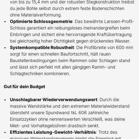
von bis zu 15,4 mm und der robusten Stegkonstruktion treibst
du jede Bohle selbst durch extrem
feste
Bodenschichten
ohne Materialverformung.
Optimierte Schlossgeometrie
: Das bewährte Larssen-Profil-
Schloss garantiert ein reibungsloses Ineinandergreifen beim
Einbringen und sichert eine hervorragende Kraftübertragung
bei gleichzeitig hoher Dichtigkeit gegen drückendes Wasser.
Systemkompatible Robustheit
: Die Profilbreite von 600 mm
sorgt für einen schnellen Baufortschritt, hält rauen
Baustellenbedingungen beim Rammen oder
Schlagen
stand
und lässt sich perfekt mit
allen
gängigen Ramm- und
Schlag
techniken kombinieren.
Gut für dein Budget
Unschlagbarer Wiederverwendungswert
: Durch die
massive Wandstärke und den extremen Materialwiderstand
übersteht
unsere
Spundwand tkL 606 zahlreiche
Einsatzzyklen ohne nennenswerten Verschleiß, was deine
Miet- und Vorhaltegebühren drastisch senkt.
Effizientes Leistung-Gewicht-Verhältnis
: Trotz des
massiven Widerstandsmoments bleibt die Eigenlast mit