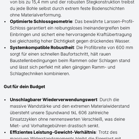
von bis zu 15,4 mm und der robusten Stegkonstruktion treibst
du jede Bohle selbst durch extrem
feste
Bodenschichten
ohne Materialverformung.
Optimierte Schlossgeometrie
: Das bewährte Larssen-Profil-
Schloss garantiert ein reibungsloses Ineinandergreifen beim
Einbringen und sichert eine hervorragende Kraftübertragung
bei gleichzeitig hoher Dichtigkeit gegen drückendes Wasser.
Systemkompatible Robustheit
: Die Profilbreite von 600 mm
sorgt für einen schnellen Baufortschritt, hält rauen
Baustellenbedingungen beim Rammen oder
Schlagen
stand
und lässt sich perfekt mit
allen
gängigen Ramm- und
Schlag
techniken kombinieren.
Gut für dein Budget
Unschlagbarer Wiederverwendungswert
: Durch die
massive Wandstärke und den extremen Materialwiderstand
übersteht
unsere
Spundwand tkL 606 zahlreiche
Einsatzzyklen ohne nennenswerten Verschleiß, was deine
Miet- und Vorhaltegebühren drastisch senkt.
Effizientes Leistung-Gewicht-Verhältnis
: Trotz des
massiven Widerstandsmoments bleibt die Eigenlast mit