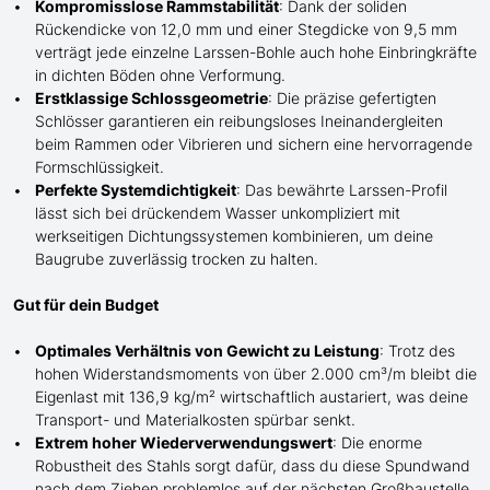
Kompromisslose Rammstabilität
: Dank der soliden
Rückendicke von 12,0 mm und einer Stegdicke von 9,5 mm
verträgt jede einzelne Larssen-Bohle auch hohe Einbringkräfte
in dichten Böden ohne Verformung.
Erstklassige Schlossgeometrie
: Die präzise gefertigten
Schlösser garantieren ein reibungsloses Ineinandergleiten
beim Rammen oder Vibrieren und sichern eine hervorragende
Formschlüssigkeit.
Perfekte Systemdichtigkeit
: Das bewährte Larssen-Profil
lässt sich bei drückendem Wasser unkompliziert mit
werkseitigen Dichtungssystemen kombinieren, um deine
Baugrube zuverlässig trocken zu halten.
Gut für dein Budget
Optimales Verhältnis von Gewicht zu Leistung
: Trotz des
hohen Widerstandsmoments von über 2.000 cm³/m bleibt die
Eigenlast mit 136,9 kg/m² wirtschaftlich austariert, was deine
Transport- und Materialkosten spürbar senkt.
Extrem hoher Wiederverwendungswert
: Die enorme
Robustheit des Stahls sorgt dafür, dass du diese Spundwand
nach dem Ziehen problemlos auf der nächsten Großbaustelle