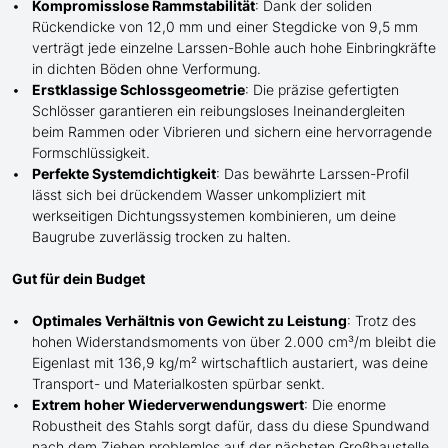
Kompromisslose Rammstabilität
: Dank der soliden
Rückendicke von 12,0 mm und einer Stegdicke von 9,5 mm
verträgt jede einzelne Larssen-Bohle auch hohe Einbringkräfte
in dichten Böden ohne Verformung.
Erstklassige Schlossgeometrie
: Die präzise gefertigten
Schlösser garantieren ein reibungsloses Ineinandergleiten
beim Rammen oder Vibrieren und sichern eine hervorragende
Formschlüssigkeit.
Perfekte Systemdichtigkeit
: Das bewährte Larssen-Profil
lässt sich bei drückendem Wasser unkompliziert mit
werkseitigen Dichtungssystemen kombinieren, um deine
Baugrube zuverlässig trocken zu halten.
Gut für dein Budget
Optimales Verhältnis von Gewicht zu Leistung
: Trotz des
hohen Widerstandsmoments von über 2.000 cm³/m bleibt die
Eigenlast mit 136,9 kg/m² wirtschaftlich austariert, was deine
Transport- und Materialkosten spürbar senkt.
Extrem hoher Wiederverwendungswert
: Die enorme
Robustheit des Stahls sorgt dafür, dass du diese Spundwand
nach dem Ziehen problemlos auf der nächsten Großbaustelle