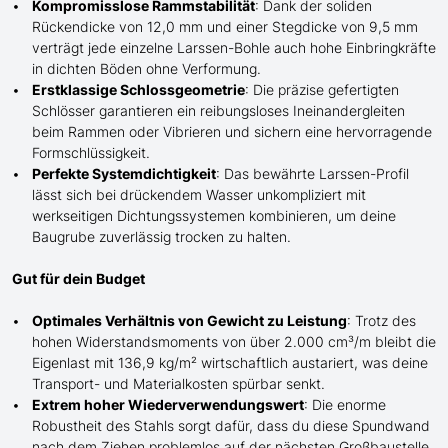
Kompromisslose Rammstabilität
: Dank der soliden
Rückendicke von 12,0 mm und einer Stegdicke von 9,5 mm
verträgt jede einzelne Larssen-Bohle auch hohe Einbringkräfte
in dichten Böden ohne Verformung.
Erstklassige Schlossgeometrie
: Die präzise gefertigten
Schlösser garantieren ein reibungsloses Ineinandergleiten
beim Rammen oder Vibrieren und sichern eine hervorragende
Formschlüssigkeit.
Perfekte Systemdichtigkeit
: Das bewährte Larssen-Profil
lässt sich bei drückendem Wasser unkompliziert mit
werkseitigen Dichtungssystemen kombinieren, um deine
Baugrube zuverlässig trocken zu halten.
Gut für dein Budget
Optimales Verhältnis von Gewicht zu Leistung
: Trotz des
hohen Widerstandsmoments von über 2.000 cm³/m bleibt die
Eigenlast mit 136,9 kg/m² wirtschaftlich austariert, was deine
Transport- und Materialkosten spürbar senkt.
Extrem hoher Wiederverwendungswert
: Die enorme
Robustheit des Stahls sorgt dafür, dass du diese Spundwand
nach dem Ziehen problemlos auf der nächsten Großbaustelle