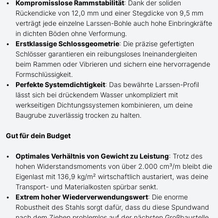
Kompromisslose Rammstabilität
: Dank der soliden
Rückendicke von 12,0 mm und einer Stegdicke von 9,5 mm
verträgt jede einzelne Larssen-Bohle auch hohe Einbringkräfte
in dichten Böden ohne Verformung.
Erstklassige Schlossgeometrie
: Die präzise gefertigten
Schlösser garantieren ein reibungsloses Ineinandergleiten
beim Rammen oder Vibrieren und sichern eine hervorragende
Formschlüssigkeit.
Perfekte Systemdichtigkeit
: Das bewährte Larssen-Profil
lässt sich bei drückendem Wasser unkompliziert mit
werkseitigen Dichtungssystemen kombinieren, um deine
Baugrube zuverlässig trocken zu halten.
Gut für dein Budget
Optimales Verhältnis von Gewicht zu Leistung
: Trotz des
hohen Widerstandsmoments von über 2.000 cm³/m bleibt die
Eigenlast mit 136,9 kg/m² wirtschaftlich austariert, was deine
Transport- und Materialkosten spürbar senkt.
Extrem hoher Wiederverwendungswert
: Die enorme
Robustheit des Stahls sorgt dafür, dass du diese Spundwand
nach dem Ziehen problemlos auf der nächsten Großbaustelle