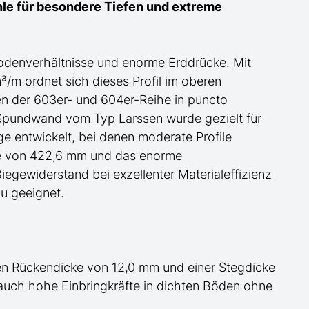
le für
besondere
Tiefen und extreme
odenverhältnisse und enorme Erddrücke. Mit
m ordnet sich dieses Profil im oberen
ten der 603er- und 604er-Reihe in puncto
te Spundwand
vom Typ Larssen
wurde gezielt für
e entwickelt, bei denen moderate Profile
öhe von 422,6 mm und das enorme
egewiderstand bei exzellenter Materialeffizienz
au geeignet
.
den Rückendicke von 12,0 mm und einer Stegdicke
auch hohe Einbringkräfte in dichten Böden ohne