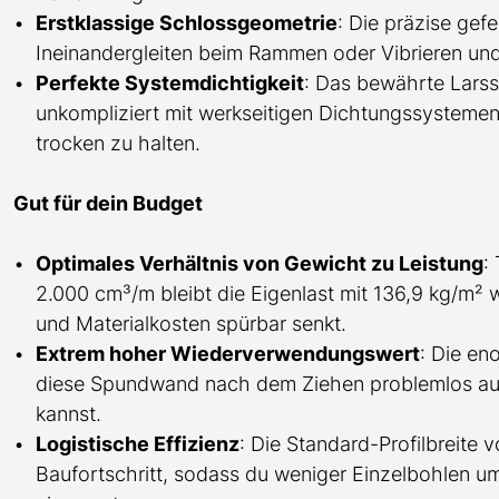
Erstklassige Schlossgeometrie
: Die präzise gef
Ineinandergleiten beim Rammen oder Vibrieren und
Perfekte Systemdichtigkeit
: Das bewährte Larss
unkompliziert mit werkseitigen Dichtungssysteme
trocken zu halten.
Gut für dein Budget
Optimales Verhältnis von Gewicht zu Leistung
:
2.000 cm³/m bleibt die Eigenlast mit 136,9 kg/m² w
und Materialkosten spürbar senkt.
Extrem hoher Wiederverwendungswert
: Die en
diese Spundwand nach dem Ziehen problemlos auf
kannst.
Logistische Effizienz
: Die Standard-Profilbreite 
Baufortschritt, sodass du weniger Einzelbohlen u