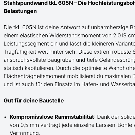
Stahlspundwand tkL 605N – Die Hochleistungsboh
Belastungen
Die tkL 605N ist deine Antwort auf unbarmherzige B
einem elastischen Widerstandsmoment von 2.019 cm³/
Leistungssegment ein und lässt die kleineren Varian
Tragfähigkeit weit hinter sich. Diese extrem robus
anspruchsvollste Baugruben und tiefe Geländesprüng
statisch kapitulieren. Durch die optimierte Wandh
Flächenträgheitsmoment mobilisierst du maximalen Bi
und ist auch für den Einsatz im Hafen- und Wasserb
Gut für deine Baustelle
Kompromisslose Rammstabilität
: Dank der soli
von 9,5 mm verträgt jede einzelne Larssen-Bohle 
Verformung.