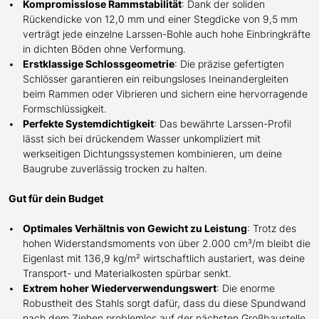
Kompromisslose Rammstabilität
: Dank der soliden
Rückendicke von 12,0 mm und einer Stegdicke von 9,5 mm
verträgt jede einzelne Larssen-Bohle auch hohe Einbringkräfte
in dichten Böden ohne Verformung.
Erstklassige Schlossgeometrie
: Die präzise gefertigten
Schlösser garantieren ein reibungsloses Ineinandergleiten
beim Rammen oder Vibrieren und sichern eine hervorragende
Formschlüssigkeit.
Perfekte Systemdichtigkeit
: Das bewährte Larssen-Profil
lässt sich bei drückendem Wasser unkompliziert mit
werkseitigen Dichtungssystemen kombinieren, um deine
Baugrube zuverlässig trocken zu halten.
Gut für dein Budget
Optimales Verhältnis von Gewicht zu Leistung
: Trotz des
hohen Widerstandsmoments von über 2.000 cm³/m bleibt die
Eigenlast mit 136,9 kg/m² wirtschaftlich austariert, was deine
Transport- und Materialkosten spürbar senkt.
Extrem hoher Wiederverwendungswert
: Die enorme
Robustheit des Stahls sorgt dafür, dass du diese Spundwand
nach dem Ziehen problemlos auf der nächsten Großbaustelle