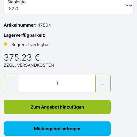
Stahlgüte
Artikelnummer:
47804
Lagerverfügbarkeit:
●
Begrenzt verfügbar
375,23 €
ZZGL. VERSANDKOSTEN
Menge
-
+
Zum Angebot hinzufügen
Mietangebot anfragen