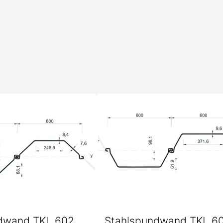
dwand TKL 602
Stahlspundwand TKL 6