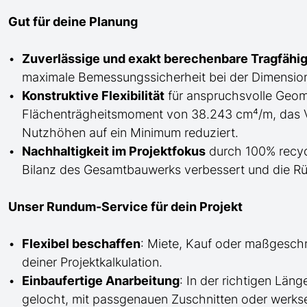
Gut für deine Planung
Zuverlässige und exakt berechenbare Tragfähig
maximale Bemessungssicherheit bei der Dimension
Konstruktive Flexibilität
für anspruchsvolle Geome
Flächenträgheitsmoment von 38.243 cm⁴/m, das V
Nutzhöhen auf ein Minimum reduziert.
Nachhaltigkeit im Projektfokus
durch 100% recycl
Bilanz des Gesamtbauwerks verbessert und die Rü
Unser Rundum-Service für dein Projekt
Flexibel beschaffen
: Miete, Kauf oder maßgesch
deiner Projektkalkulation.
Einbaufertige Anarbeitung
:
In der richtigen Län
gelocht,
mit
passgenauen Zuschnitten oder werkse