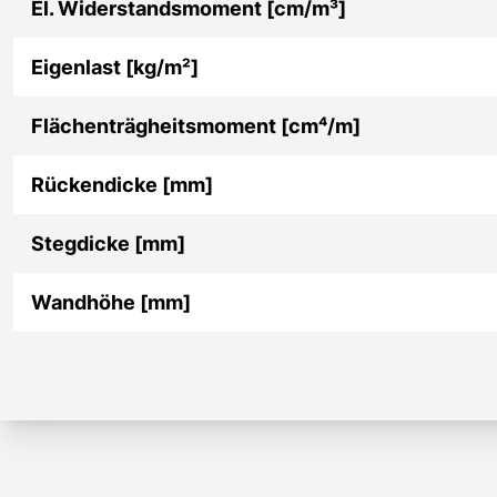
El. Widerstandsmoment [cm/m³]
Eigenlast [kg/m²]
Flächenträgheitsmoment [cm⁴/m]
Rückendicke [mm]
Stegdicke [mm]
Wandhöhe [mm]