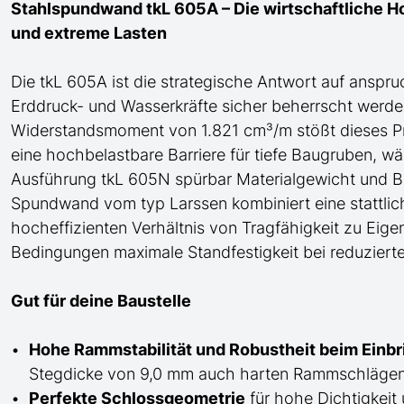
Stahlspundwand tkL 605A – Die wirtschaftliche H
und extreme Lasten
Die tkL 605A ist die strategische Antwort auf anspr
Erddruck- und Wasserkräfte sicher beherrscht werde
Widerstandsmoment von 1.821 cm³/m stößt dieses Prof
eine hochbelastbare Barriere für tiefe Baugruben, w
Ausführung tkL 605N spürbar Materialgewicht und Be
Spundwand
vom typ Larssen
kombiniert eine statt
hocheffizienten Verhältnis von Tragfähigkeit zu Eig
Bedingungen maximale Standfestigkeit bei reduziert
Gut für deine Baustelle
Hohe Rammstabilität und Robustheit beim Einb
Stegdicke von 9,0 mm auch harten Rammschlägen 
Perfekte Schlossgeometrie
für
hohe
Dichtigkeit