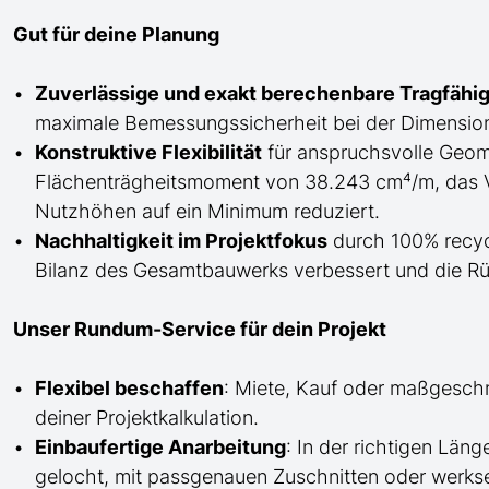
Gut für deine Planung
Zuverlässige und exakt berechenbare Tragfähig
maximale Bemessungssicherheit bei der Dimension
Konstruktive Flexibilität
für anspruchsvolle Geome
Flächenträgheitsmoment von 38.243 cm⁴/m, das V
Nutzhöhen auf ein Minimum reduziert.
Nachhaltigkeit im Projektfokus
durch 100% recycl
Bilanz des Gesamtbauwerks verbessert und die Rü
Unser Rundum-Service für dein Projekt
Flexibel beschaffen
: Miete, Kauf oder maßgesch
deiner Projektkalkulation.
Einbaufertige Anarbeitung
:
In der richtigen Län
gelocht,
mit
passgenauen Zuschnitten oder werkse