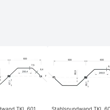
dwand TKL 601
Stahlspundwand TKL 6