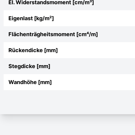
El. Widerstandsmoment [cm/m³]
Eigenlast [kg/m²]
Flächenträgheitsmoment [cm⁴/m]
Rückendicke [mm]
Stegdicke [mm]
Wandhöhe [mm]