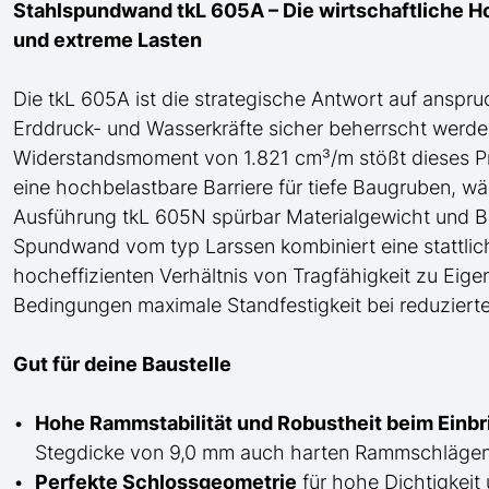
Stahlspundwand tkL 605A – Die wirtschaftliche H
und extreme Lasten
Die tkL 605A ist die strategische Antwort auf anspr
Erddruck- und Wasserkräfte sicher beherrscht werde
Widerstandsmoment von 1.821 cm³/m stößt dieses Prof
eine hochbelastbare Barriere für tiefe Baugruben, w
Ausführung tkL 605N spürbar Materialgewicht und Be
Spundwand
vom typ Larssen
kombiniert eine statt
hocheffizienten Verhältnis von Tragfähigkeit zu Eig
Bedingungen maximale Standfestigkeit bei reduziert
Gut für deine Baustelle
Hohe Rammstabilität und Robustheit beim Einb
Stegdicke von 9,0 mm auch harten Rammschlägen 
Perfekte Schlossgeometrie
für
hohe
Dichtigkeit