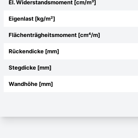
El. Widerstandsmoment [cm/m³]
Eigenlast [kg/m²]
Flächenträgheitsmoment [cm⁴/m]
Rückendicke [mm]
Stegdicke [mm]
Wandhöhe [mm]