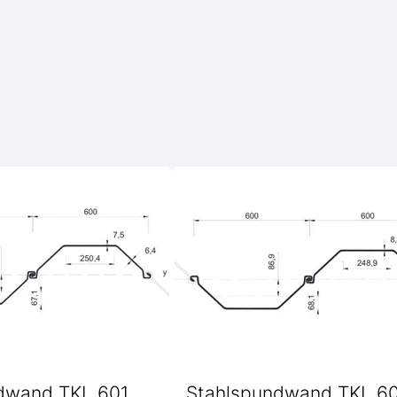
dwand TKL 601
Stahlspundwand TKL 6