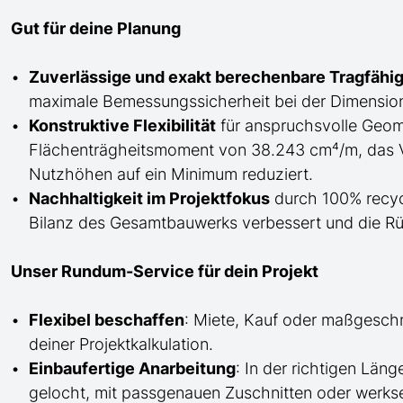
Gut für deine Planung
Zuverlässige und exakt berechenbare Tragfähig
maximale Bemessungssicherheit bei der Dimension
Konstruktive Flexibilität
für anspruchsvolle Geome
Flächenträgheitsmoment von 38.243 cm⁴/m, das V
Nutzhöhen auf ein Minimum reduziert.
Nachhaltigkeit im Projektfokus
durch 100% recycl
Bilanz des Gesamtbauwerks verbessert und die Rü
Unser Rundum-Service für dein Projekt
Flexibel beschaffen
: Miete, Kauf oder maßgesch
deiner Projektkalkulation.
Einbaufertige Anarbeitung
:
In der richtigen Län
gelocht,
mit
passgenauen Zuschnitten oder werkse