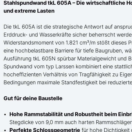
Stahlspundwand tkL 605A – Die wirtschaftliche H
und extreme Lasten
Die tkL 605A ist die strategische Antwort auf anspr
Erddruck- und Wasserkräfte sicher beherrscht werde
Widerstandsmoment von 1.821 cm³/m stößt dieses Prof
eine hochbelastbare Barriere für tiefe Baugruben, w
Ausführung tkL 605N spürbar Materialgewicht und Be
Spundwand
vom typ Larssen
kombiniert eine statt
hocheffizienten Verhältnis von Tragfähigkeit zu Eig
Bedingungen maximale Standfestigkeit bei reduziert
Gut für deine Baustelle
Hohe Rammstabilität und Robustheit beim Einb
Stegdicke von 9,0 mm auch harten Rammschlägen 
Perfekte Schlossgeometrie
für
hohe
Dichtigkeit