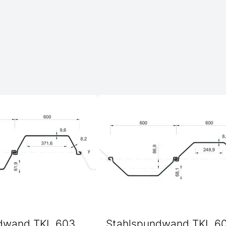
dwand TKL 603
Stahlspundwand TKL 6