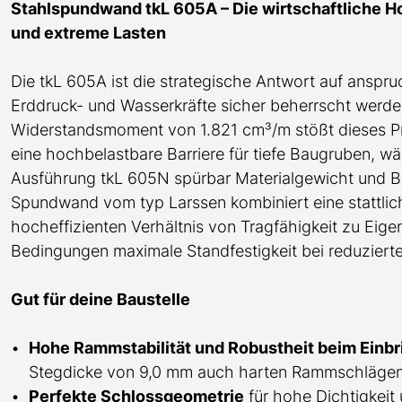
Stahlspundwand tkL 605A – Die wirtschaftliche H
und extreme Lasten
Die tkL 605A ist die strategische Antwort auf anspr
Erddruck- und Wasserkräfte sicher beherrscht werde
Widerstandsmoment von 1.821 cm³/m stößt dieses Prof
eine hochbelastbare Barriere für tiefe Baugruben, w
Ausführung tkL 605N spürbar Materialgewicht und Be
Spundwand
vom typ Larssen
kombiniert eine statt
hocheffizienten Verhältnis von Tragfähigkeit zu Eig
Bedingungen maximale Standfestigkeit bei reduziert
Gut für deine Baustelle
Hohe Rammstabilität und Robustheit beim Einb
Stegdicke von 9,0 mm auch harten Rammschlägen 
Perfekte Schlossgeometrie
für
hohe
Dichtigkeit