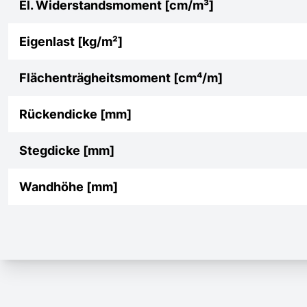
El. Widerstandsmoment [cm/m³]
Eigenlast [kg/m²]
Flächenträgheitsmoment [cm⁴/m]
Rückendicke [mm]
Stegdicke [mm]
Wandhöhe [mm]