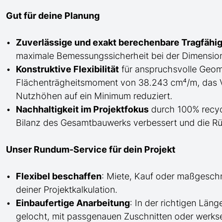
Gut für deine Planung
Zuverlässige und exakt berechenbare Tragfähig
maximale Bemessungssicherheit bei der Dimension
Konstruktive Flexibilität
für anspruchsvolle Geome
Flächenträgheitsmoment von 38.243 cm⁴/m, das V
Nutzhöhen auf ein Minimum reduziert.
Nachhaltigkeit im Projektfokus
durch 100% recycl
Bilanz des Gesamtbauwerks verbessert und die Rü
Unser Rundum-Service für dein Projekt
Flexibel beschaffen
: Miete, Kauf oder maßgesch
deiner Projektkalkulation.
Einbaufertige Anarbeitung
:
In der richtigen Län
gelocht,
mit
passgenauen Zuschnitten oder werkse