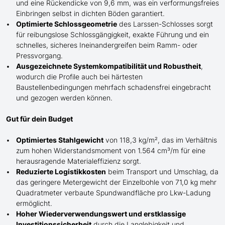
und eine Rückendicke von 9,6 mm, was ein verformungsfreies
Einbringen selbst in dichten Böden garantiert.
Optimierte Schlossgeometrie
de
s
Larssen-
Schlosses sorgt
für reibungslose Schlossgängigkeit, exakte Führung und ein
schnelles, sicheres Ineinandergreifen beim Ramm- oder
Pressvorgang.
Ausgezeichnete Systemkompatibilität und Robustheit
,
wodurch die Profile auch bei härtesten
Baustellenbedingungen mehrfach schadensfrei eingebracht
und gezogen werden können.
Gut für dein Budget
Optimiertes Stahlgewicht
von 118,3 kg/m², das im Verhältnis
zum hohen Widerstandsmoment von 1.564 cm³/m für eine
herausragende Materialeffizienz sorgt.
Reduzierte Logistikkosten
beim Transport und Umschlag, da
das geringere Metergewicht der Einzelbohle von 71,0 kg mehr
Quadratmeter verbaute Spundwandfläche pro Lkw-Ladung
ermöglicht.
Hoher Wiederverwendungswert und erstklassige
Investitionssicherheit
durch die Langlebigkeit und