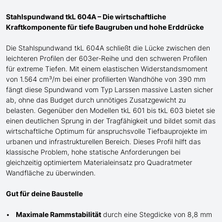
Stahlspundwand tkL 604A – Die wirtschaftliche
Kraftkomponente für tiefe Baugruben und hohe Erddrücke
Die Stahlspundwand tkL 604A schließt die Lücke zwischen den
leichteren Profilen der 603er-Reihe und den schweren Profilen
für extreme Tiefen. Mit einem elastischen Widerstandsmoment
von 1.564 cm³/m bei einer profilierten Wandhöhe von 390 mm
fängt diese Spundwand
vom Typ Larssen
massive Lasten sicher
ab, ohne das Budget durch unnötiges Zusatzgewicht zu
belasten. Gegenüber den Modellen tkL 601 bis tkL 603 bietet sie
einen
deutlichen
Sprung in der Tragfähigkeit und bildet somit das
wirtschaftliche Optimum für anspruchsvolle Tiefbauprojekte im
urbanen und infrastrukturellen Bereich. Dieses Profil
hilft
das
klassische Problem, hohe statische Anforderungen bei
gleichzeitig optimiertem Materialeinsatz pro Quadratmeter
Wandfläche zu
überwinden
.
Gut für deine Baustelle
Maximale Rammstabilität
durch eine Stegdicke von 8,8 mm