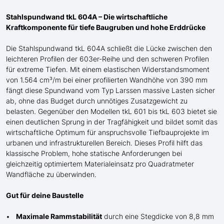
Stahlspundwand tkL 604A – Die wirtschaftliche
Kraftkomponente für tiefe Baugruben und hohe Erddrücke
Die Stahlspundwand tkL 604A schließt die Lücke zwischen den
leichteren Profilen der 603er-Reihe und den schweren Profilen
für extreme Tiefen. Mit einem elastischen Widerstandsmoment
von 1.564 cm³/m bei einer profilierten Wandhöhe von 390 mm
fängt diese Spundwand
vom Typ Larssen
massive Lasten sicher
ab, ohne das Budget durch unnötiges Zusatzgewicht zu
belasten. Gegenüber den Modellen tkL 601 bis tkL 603 bietet sie
einen
deutlichen
Sprung in der Tragfähigkeit und bildet somit das
wirtschaftliche Optimum für anspruchsvolle Tiefbauprojekte im
urbanen und infrastrukturellen Bereich. Dieses Profil
hilft
das
klassische Problem, hohe statische Anforderungen bei
gleichzeitig optimiertem Materialeinsatz pro Quadratmeter
Wandfläche zu
überwinden
.
Gut für deine Baustelle
Maximale Rammstabilität
durch eine Stegdicke von 8,8 mm