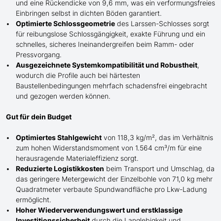
und eine Rückendicke von 9,6 mm, was ein verformungsfreies
Einbringen selbst in dichten Böden garantiert.
Optimierte Schlossgeometrie
de
s
Larssen-
Schlosses sorgt
für reibungslose Schlossgängigkeit, exakte Führung und ein
schnelles, sicheres Ineinandergreifen beim Ramm- oder
Pressvorgang.
Ausgezeichnete Systemkompatibilität und Robustheit
,
wodurch die Profile auch bei härtesten
Baustellenbedingungen mehrfach schadensfrei eingebracht
und gezogen werden können.
Gut für dein Budget
Optimiertes Stahlgewicht
von 118,3 kg/m², das im Verhältnis
zum hohen Widerstandsmoment von 1.564 cm³/m für eine
herausragende Materialeffizienz sorgt.
Reduzierte Logistikkosten
beim Transport und Umschlag, da
das geringere Metergewicht der Einzelbohle von 71,0 kg mehr
Quadratmeter verbaute Spundwandfläche pro Lkw-Ladung
ermöglicht.
Hoher Wiederverwendungswert und erstklassige
Investitionssicherheit
durch die Langlebigkeit und