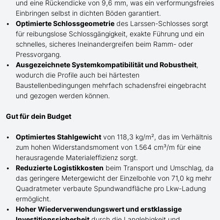
und eine Rückendicke von 9,6 mm, was ein verformungsfreies
Einbringen selbst in dichten Böden garantiert.
Optimierte Schlossgeometrie
de
s
Larssen-
Schlosses sorgt
für reibungslose Schlossgängigkeit, exakte Führung und ein
schnelles, sicheres Ineinandergreifen beim Ramm- oder
Pressvorgang.
Ausgezeichnete Systemkompatibilität und Robustheit
,
wodurch die Profile auch bei härtesten
Baustellenbedingungen mehrfach schadensfrei eingebracht
und gezogen werden können.
Gut für dein Budget
Optimiertes Stahlgewicht
von 118,3 kg/m², das im Verhältnis
zum hohen Widerstandsmoment von 1.564 cm³/m für eine
herausragende Materialeffizienz sorgt.
Reduzierte Logistikkosten
beim Transport und Umschlag, da
das geringere Metergewicht der Einzelbohle von 71,0 kg mehr
Quadratmeter verbaute Spundwandfläche pro Lkw-Ladung
ermöglicht.
Hoher Wiederverwendungswert und erstklassige
Investitionssicherheit
durch die Langlebigkeit und