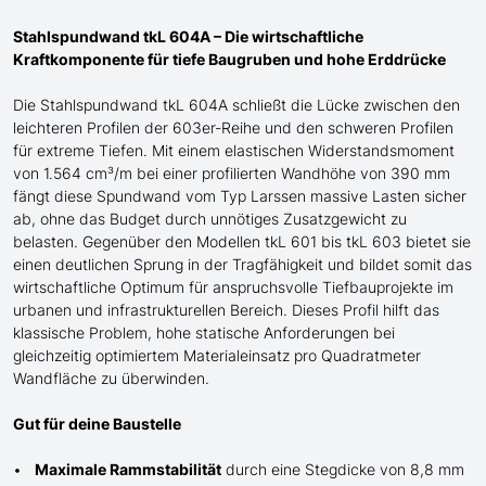
Stahlspundwand tkL 604A – Die wirtschaftliche
Kraftkomponente für tiefe Baugruben und hohe Erddrücke
Die Stahlspundwand tkL 604A schließt die Lücke zwischen den
leichteren Profilen der 603er-Reihe und den schweren Profilen
für extreme Tiefen. Mit einem elastischen Widerstandsmoment
von 1.564 cm³/m bei einer profilierten Wandhöhe von 390 mm
fängt diese Spundwand
vom Typ Larssen
massive Lasten sicher
ab, ohne das Budget durch unnötiges Zusatzgewicht zu
belasten. Gegenüber den Modellen tkL 601 bis tkL 603 bietet sie
einen
deutlichen
Sprung in der Tragfähigkeit und bildet somit das
wirtschaftliche Optimum für anspruchsvolle Tiefbauprojekte im
urbanen und infrastrukturellen Bereich. Dieses Profil
hilft
das
klassische Problem, hohe statische Anforderungen bei
gleichzeitig optimiertem Materialeinsatz pro Quadratmeter
Wandfläche zu
überwinden
.
Gut für deine Baustelle
Maximale Rammstabilität
durch eine Stegdicke von 8,8 mm