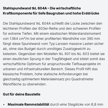
Stahlspundwand tkL 604A – Die wirtschaftliche
Kraftkomponente für tiefe Baugruben und hohe Erddrücke
Die Stahlspundwand tkL 604A schließt die Lücke zwischen den
leichteren Profilen der 603er-Reihe und den schweren Profilen
für extreme Tiefen. Mit einem elastischen Widerstandsmoment
von 1.564 cm³/m bei einer profilierten Wandhöhe von 390 mm
fängt diese Spundwand
vom Typ Larssen
massive Lasten sicher
ab, ohne das Budget durch unnötiges Zusatzgewicht zu
belasten. Gegenüber den Modellen tkL 601 bis tkL 603 bietet sie
einen
deutlichen
Sprung in der Tragfähigkeit und bildet somit das
wirtschaftliche Optimum für anspruchsvolle Tiefbauprojekte im
urbanen und infrastrukturellen Bereich. Dieses Profil
hilft
das
klassische Problem, hohe statische Anforderungen bei
gleichzeitig optimiertem Materialeinsatz pro Quadratmeter
Wandfläche zu
überwinden
.
Gut für deine Baustelle
Maximale Rammstabilität
durch eine Stegdicke von 8,8 mm