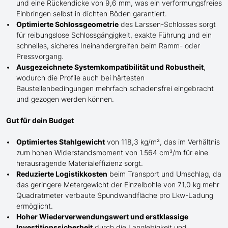
und eine Rückendicke von 9,6 mm, was ein verformungsfreies
Einbringen selbst in dichten Böden garantiert.
Optimierte Schlossgeometrie
de
s
Larssen-
Schlosses sorgt
für reibungslose Schlossgängigkeit, exakte Führung und ein
schnelles, sicheres Ineinandergreifen beim Ramm- oder
Pressvorgang.
Ausgezeichnete Systemkompatibilität und Robustheit
,
wodurch die Profile auch bei härtesten
Baustellenbedingungen mehrfach schadensfrei eingebracht
und gezogen werden können.
Gut für dein Budget
Optimiertes Stahlgewicht
von 118,3 kg/m², das im Verhältnis
zum hohen Widerstandsmoment von 1.564 cm³/m für eine
herausragende Materialeffizienz sorgt.
Reduzierte Logistikkosten
beim Transport und Umschlag, da
das geringere Metergewicht der Einzelbohle von 71,0 kg mehr
Quadratmeter verbaute Spundwandfläche pro Lkw-Ladung
ermöglicht.
Hoher Wiederverwendungswert und erstklassige
Investitionssicherheit
durch die Langlebigkeit und