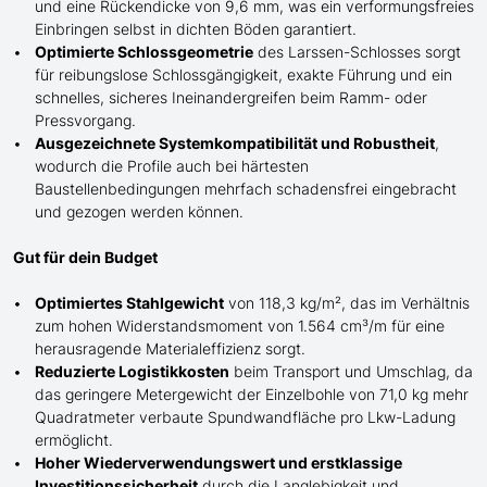
und eine Rückendicke von 9,6 mm, was ein verformungsfreies
Einbringen selbst in dichten Böden garantiert.
Optimierte Schlossgeometrie
de
s
Larssen-
Schlosses sorgt
für reibungslose Schlossgängigkeit, exakte Führung und ein
schnelles, sicheres Ineinandergreifen beim Ramm- oder
Pressvorgang.
Ausgezeichnete Systemkompatibilität und Robustheit
,
wodurch die Profile auch bei härtesten
Baustellenbedingungen mehrfach schadensfrei eingebracht
und gezogen werden können.
Gut für dein Budget
Optimiertes Stahlgewicht
von 118,3 kg/m², das im Verhältnis
zum hohen Widerstandsmoment von 1.564 cm³/m für eine
herausragende Materialeffizienz sorgt.
Reduzierte Logistikkosten
beim Transport und Umschlag, da
das geringere Metergewicht der Einzelbohle von 71,0 kg mehr
Quadratmeter verbaute Spundwandfläche pro Lkw-Ladung
ermöglicht.
Hoher Wiederverwendungswert und erstklassige
Investitionssicherheit
durch die Langlebigkeit und