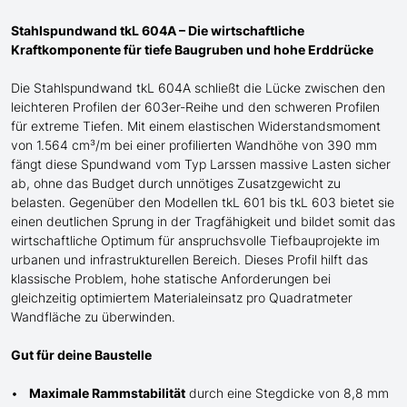
Stahlspundwand tkL 604A – Die wirtschaftliche
Kraftkomponente für tiefe Baugruben und hohe Erddrücke
Die Stahlspundwand tkL 604A schließt die Lücke zwischen den
leichteren Profilen der 603er-Reihe und den schweren Profilen
für extreme Tiefen. Mit einem elastischen Widerstandsmoment
von 1.564 cm³/m bei einer profilierten Wandhöhe von 390 mm
fängt diese Spundwand
vom Typ Larssen
massive Lasten sicher
ab, ohne das Budget durch unnötiges Zusatzgewicht zu
belasten. Gegenüber den Modellen tkL 601 bis tkL 603 bietet sie
einen
deutlichen
Sprung in der Tragfähigkeit und bildet somit das
wirtschaftliche Optimum für anspruchsvolle Tiefbauprojekte im
urbanen und infrastrukturellen Bereich. Dieses Profil
hilft
das
klassische Problem, hohe statische Anforderungen bei
gleichzeitig optimiertem Materialeinsatz pro Quadratmeter
Wandfläche zu
überwinden
.
Gut für deine Baustelle
Maximale Rammstabilität
durch eine Stegdicke von 8,8 mm