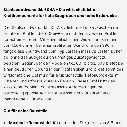
Stahlspundwand tkL 604A – Die wirtschaftliche
Kraftkomponente für tiefe Baugruben und hohe Erddrücke
Die Stahlspundwand tkL 604A schließt die Lücke zwischen den
leichteren Profilen der 603er-Reihe und den schweren Profilen
für extreme Tiefen. Mit einem elastischen Widerstandsmoment
von 1.564 cm³/m bei einer profilierten Wandhöhe von 390 mm
fängt diese Spundwand
vom Typ Larssen
massive Lasten sicher
ab, ohne das Budget durch unnötiges Zusatzgewicht zu
belasten. Gegenüber den Modellen tkL 601 bis tkL 603 bietet sie
einen
deutlichen
Sprung in der Tragfähigkeit und bildet somit das
wirtschaftliche Optimum für anspruchsvolle Tiefbauprojekte im
urbanen und infrastrukturellen Bereich. Dieses Profil
hilft
das
klassische Problem, hohe statische Anforderungen bei
gleichzeitig optimiertem Materialeinsatz pro Quadratmeter
Wandfläche zu
überwinden
.
Gut für deine Baustelle
Maximale Rammstabilität
durch eine Stegdicke von 8,8 mm