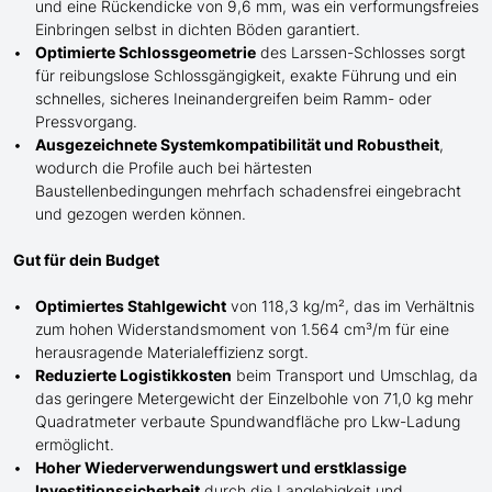
und eine Rückendicke von 9,6 mm, was ein verformungsfreies
Einbringen selbst in dichten Böden garantiert.
Optimierte Schlossgeometrie
de
s
Larssen-
Schlosses sorgt
für reibungslose Schlossgängigkeit, exakte Führung und ein
schnelles, sicheres Ineinandergreifen beim Ramm- oder
Pressvorgang.
Ausgezeichnete Systemkompatibilität und Robustheit
,
wodurch die Profile auch bei härtesten
Baustellenbedingungen mehrfach schadensfrei eingebracht
und gezogen werden können.
Gut für dein Budget
Optimiertes Stahlgewicht
von 118,3 kg/m², das im Verhältnis
zum hohen Widerstandsmoment von 1.564 cm³/m für eine
herausragende Materialeffizienz sorgt.
Reduzierte Logistikkosten
beim Transport und Umschlag, da
das geringere Metergewicht der Einzelbohle von 71,0 kg mehr
Quadratmeter verbaute Spundwandfläche pro Lkw-Ladung
ermöglicht.
Hoher Wiederverwendungswert und erstklassige
Investitionssicherheit
durch die Langlebigkeit und