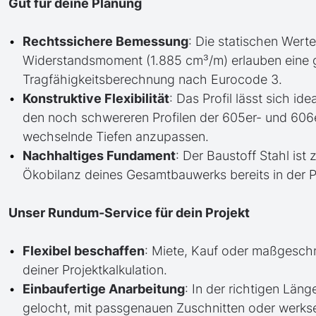
Gut für deine Planung
Rechtssichere Bemessung
: Die statischen Werte
Widerstandsmoment (1.885 cm³/m) erlauben eine 
Tragfähigkeitsberechnung nach Eurocode 3.
Konstruktive Flexibilität
: Das Profil lässt sich id
den noch schwereren Profilen der 605er- und 606
wechselnde Tiefen anzupassen.
Nachhaltiges Fundament
: Der Baustoff Stahl ist
Ökobilanz deines Gesamtbauwerks bereits in der 
Unser Rundum-Service für dein Projekt
Flexibel beschaffen
: Miete, Kauf oder maßgesch
deiner Projektkalkulation.
Einbaufertige Anarbeitung
: In der richtigen Läng
gelocht, mit passgenauen Zuschnitten oder werkse