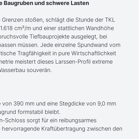
fe Baugruben und schwere Lasten
e Grenzen stoßen, schlägt die Stunde der TKL
1.618 cm³/m und einer stattlichen Wandhöhe
ruchsvolle Tiefbauprojekte ausgelegt, bei
ch passen müssen. Jede einzelne Spundwand vom
ische Tragfähigkeit in pure Wirtschaftlichkeit
metrie meistert dieses Larssen-Profil extreme
Wasserbau souverän.
e von 390 mm und eine Stegdicke von 9,0 mm
grund formstabil bleibt.
n-Schloss sorgt für ein reibungsarmes
ne hervorragende Kraftübertragung zwischen den