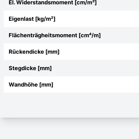
El. Widerstandsmoment [cm/m³]
Eigenlast [kg/m²]
Flächenträgheitsmoment [cm⁴/m]
Rückendicke [mm]
Stegdicke [mm]
Wandhöhe [mm]