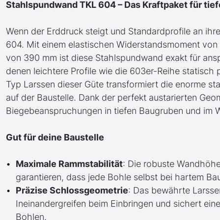
Stahlspundwand TKL 604 – Das Kraftpaket für tie
Wenn der Erddruck steigt und Standardprofile an ihr
604. Mit einem elastischen Widerstandsmoment von 
von 390 mm ist diese Stahlspundwand exakt für ansp
denen leichtere Profile wie die 603er-Reihe statis
Typ Larssen dieser Güte transformiert die enorme stat
auf der Baustelle. Dank der perfekt austarierten Geo
Biegebeanspruchungen in tiefen Baugruben und im 
Gut für deine Baustelle
Maximale Rammstabilität
: Die robuste Wandhöh
garantieren, dass jede Bohle selbst bei hartem Bau
Präzise Schlossgeometrie
: Das bewährte Larsse
Ineinandergreifen beim Einbringen und sichert ei
Bohlen.