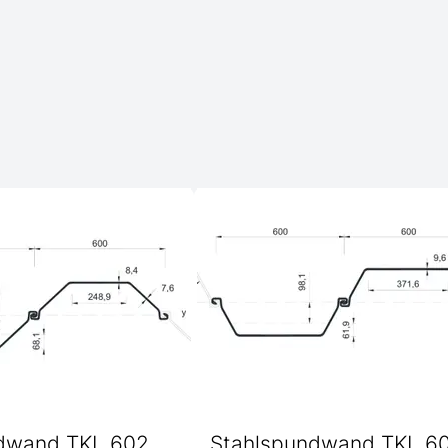
dwand TKL 602
Stahlspundwand TKL 6