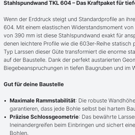
Stahlspundwand TKL 604 – Das Kraftpaket für tie
Wenn der Erddruck steigt und Standardprofile an ihr
604. Mit einem elastischen Widerstandsmoment von 
von 390 mm ist diese Stahlspundwand exakt für ansp
denen leichtere Profile wie die 603er-Reihe statis
Typ Larssen dieser Güte transformiert die enorme stat
auf der Baustelle. Dank der perfekt austarierten Geo
Biegebeanspruchungen in tiefen Baugruben und im 
Gut für deine Baustelle
Maximale Rammstabilität
: Die robuste Wandhöh
garantieren, dass jede Bohle selbst bei hartem Bau
Präzise Schlossgeometrie
: Das bewährte Larsse
Ineinandergreifen beim Einbringen und sichert ei
Bohlen.