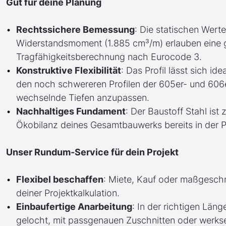
Gut für deine Planung
Rechtssichere Bemessung
: Die statischen Werte
Widerstandsmoment (1.885 cm³/m) erlauben eine 
Tragfähigkeitsberechnung nach Eurocode 3.
Konstruktive Flexibilität
: Das Profil lässt sich id
den noch schwereren Profilen der 605er- und 606
wechselnde Tiefen anzupassen.
Nachhaltiges Fundament
: Der Baustoff Stahl ist
Ökobilanz deines Gesamtbauwerks bereits in der 
Unser Rundum-Service für dein Projekt
Flexibel beschaffen
: Miete, Kauf oder maßgesch
deiner Projektkalkulation.
Einbaufertige Anarbeitung
: In der richtigen Läng
gelocht, mit passgenauen Zuschnitten oder werkse