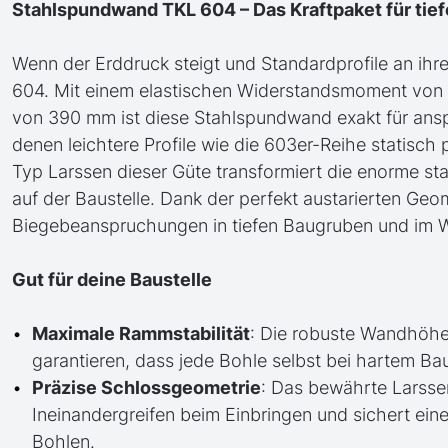
Stahlspundwand TKL 604 – Das Kraftpaket für tie
Wenn der Erddruck steigt und Standardprofile an ihr
604. Mit einem elastischen Widerstandsmoment von 
von 390 mm ist diese Stahlspundwand exakt für ansp
denen leichtere Profile wie die 603er-Reihe statis
Typ Larssen dieser Güte transformiert die enorme stat
auf der Baustelle. Dank der perfekt austarierten Geo
Biegebeanspruchungen in tiefen Baugruben und im 
Gut für deine Baustelle
Maximale Rammstabilität
: Die robuste Wandhöh
garantieren, dass jede Bohle selbst bei hartem Bau
Präzise Schlossgeometrie
: Das bewährte Larsse
Ineinandergreifen beim Einbringen und sichert ei
Bohlen.