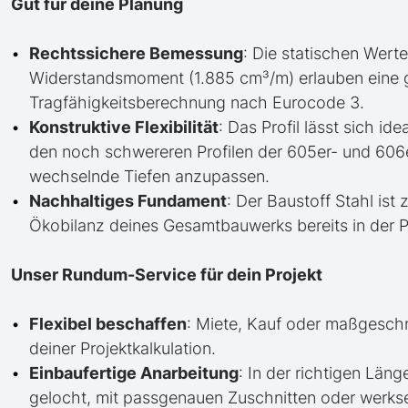
Gut für deine Planung
Rechtssichere Bemessung
: Die statischen Werte
Widerstandsmoment (1.885 cm³/m) erlauben eine 
Tragfähigkeitsberechnung nach Eurocode 3.
Konstruktive Flexibilität
: Das Profil lässt sich id
den noch schwereren Profilen der 605er- und 606
wechselnde Tiefen anzupassen.
Nachhaltiges Fundament
: Der Baustoff Stahl ist
Ökobilanz deines Gesamtbauwerks bereits in der 
Unser Rundum-Service für dein Projekt
Flexibel beschaffen
: Miete, Kauf oder maßgesch
deiner Projektkalkulation.
Einbaufertige Anarbeitung
: In der richtigen Läng
gelocht, mit passgenauen Zuschnitten oder werkse