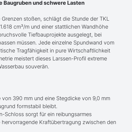
fe Baugruben und schwere Lasten
e Grenzen stoßen, schlägt die Stunde der TKL
1.618 cm³/m und einer stattlichen Wandhöhe
ruchsvolle Tiefbauprojekte ausgelegt, bei
ch passen müssen. Jede einzelne Spundwand vom
ische Tragfähigkeit in pure Wirtschaftlichkeit
metrie meistert dieses Larssen-Profil extreme
Wasserbau souverän.
e von 390 mm und eine Stegdicke von 9,0 mm
grund formstabil bleibt.
n-Schloss sorgt für ein reibungsarmes
ne hervorragende Kraftübertragung zwischen den