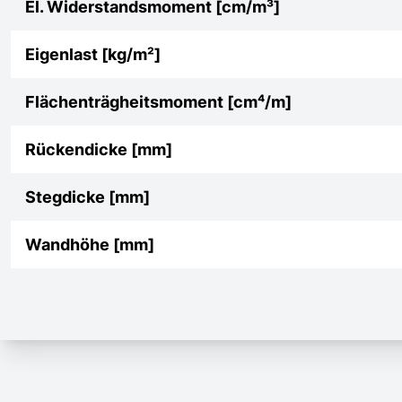
El. Widerstandsmoment [cm/m³]
Eigenlast [kg/m²]
Flächenträgheitsmoment [cm⁴/m]
Rückendicke [mm]
Stegdicke [mm]
Wandhöhe [mm]