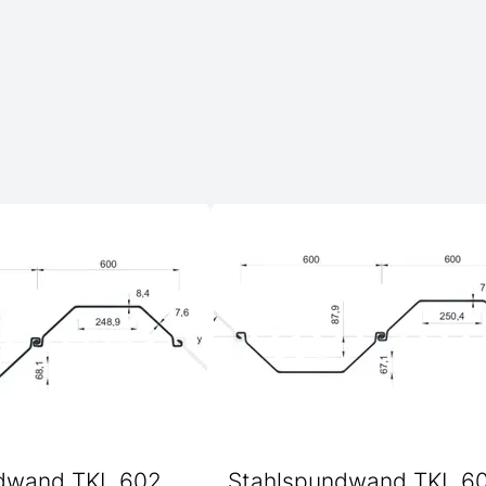
dwand TKL 602
Stahlspundwand TKL 6