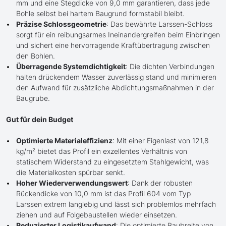
mm und eine Stegdicke von 9,0 mm garantieren, dass jede
Bohle selbst bei hartem Baugrund formstabil bleibt.
Präzise Schlossgeometrie
: Das bewährte Larssen-Schloss
sorgt für ein reibungsarmes Ineinandergreifen beim Einbringen
und sichert eine hervorragende Kraftübertragung zwischen
den Bohlen.
Überragende Systemdichtigkeit
: Die dichten Verbindungen
halten drückendem Wasser zuverlässig stand und minimieren
den Aufwand für zusätzliche Abdichtungsmaßnahmen in der
Baugrube.
Gut für dein Budget
Optimierte Materialeffizienz
: Mit einer Eigenlast von 121,8
kg/m² bietet das Profil ein exzellentes Verhältnis von
statischem Widerstand zu eingesetztem Stahlgewicht, was
die Materialkosten spürbar senkt.
Hoher Wiederverwendungswert
: Dank der robusten
Rückendicke von 10,0 mm ist das Profil 604 vom Typ
Larssen extrem langlebig und lässt sich problemlos mehrfach
ziehen und auf Folgebaustellen wieder einsetzen.
Reduzierter Logistikaufwand
: Die optimierte Baubreite von