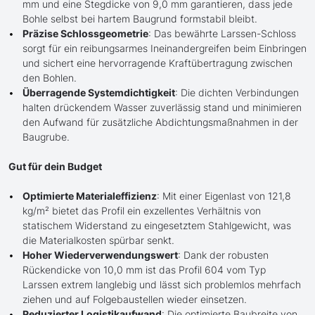
mm und eine Stegdicke von 9,0 mm garantieren, dass jede
Bohle selbst bei hartem Baugrund formstabil bleibt.
Präzise Schlossgeometrie
: Das bewährte Larssen-Schloss
sorgt für ein reibungsarmes Ineinandergreifen beim Einbringen
und sichert eine hervorragende Kraftübertragung zwischen
den Bohlen.
Überragende Systemdichtigkeit
: Die dichten Verbindungen
halten drückendem Wasser zuverlässig stand und minimieren
den Aufwand für zusätzliche Abdichtungsmaßnahmen in der
Baugrube.
Gut für dein Budget
Optimierte Materialeffizienz
: Mit einer Eigenlast von 121,8
kg/m² bietet das Profil ein exzellentes Verhältnis von
statischem Widerstand zu eingesetztem Stahlgewicht, was
die Materialkosten spürbar senkt.
Hoher Wiederverwendungswert
: Dank der robusten
Rückendicke von 10,0 mm ist das Profil 604 vom Typ
Larssen extrem langlebig und lässt sich problemlos mehrfach
ziehen und auf Folgebaustellen wieder einsetzen.
Reduzierter Logistikaufwand
: Die optimierte Baubreite von