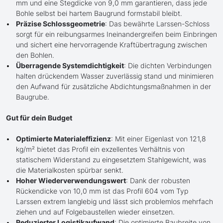
mm und eine Stegdicke von 9,0 mm garantieren, dass jede
Bohle selbst bei hartem Baugrund formstabil bleibt.
Präzise Schlossgeometrie
: Das bewährte Larssen-Schloss
sorgt für ein reibungsarmes Ineinandergreifen beim Einbringen
und sichert eine hervorragende Kraftübertragung zwischen
den Bohlen.
Überragende Systemdichtigkeit
: Die dichten Verbindungen
halten drückendem Wasser zuverlässig stand und minimieren
den Aufwand für zusätzliche Abdichtungsmaßnahmen in der
Baugrube.
Gut für dein Budget
Optimierte Materialeffizienz
: Mit einer Eigenlast von 121,8
kg/m² bietet das Profil ein exzellentes Verhältnis von
statischem Widerstand zu eingesetztem Stahlgewicht, was
die Materialkosten spürbar senkt.
Hoher Wiederverwendungswert
: Dank der robusten
Rückendicke von 10,0 mm ist das Profil 604 vom Typ
Larssen extrem langlebig und lässt sich problemlos mehrfach
ziehen und auf Folgebaustellen wieder einsetzen.
Reduzierter Logistikaufwand
: Die optimierte Baubreite von