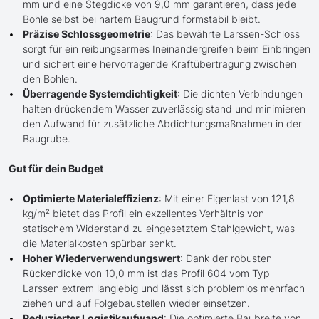
mm und eine Stegdicke von 9,0 mm garantieren, dass jede
Bohle selbst bei hartem Baugrund formstabil bleibt.
Präzise Schlossgeometrie
: Das bewährte Larssen-Schloss
sorgt für ein reibungsarmes Ineinandergreifen beim Einbringen
und sichert eine hervorragende Kraftübertragung zwischen
den Bohlen.
Überragende Systemdichtigkeit
: Die dichten Verbindungen
halten drückendem Wasser zuverlässig stand und minimieren
den Aufwand für zusätzliche Abdichtungsmaßnahmen in der
Baugrube.
Gut für dein Budget
Optimierte Materialeffizienz
: Mit einer Eigenlast von 121,8
kg/m² bietet das Profil ein exzellentes Verhältnis von
statischem Widerstand zu eingesetztem Stahlgewicht, was
die Materialkosten spürbar senkt.
Hoher Wiederverwendungswert
: Dank der robusten
Rückendicke von 10,0 mm ist das Profil 604 vom Typ
Larssen extrem langlebig und lässt sich problemlos mehrfach
ziehen und auf Folgebaustellen wieder einsetzen.
Reduzierter Logistikaufwand
: Die optimierte Baubreite von