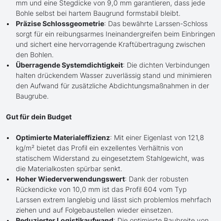
mm und eine Stegdicke von 9,0 mm garantieren, dass jede
Bohle selbst bei hartem Baugrund formstabil bleibt.
Präzise Schlossgeometrie
: Das bewährte Larssen-Schloss
sorgt für ein reibungsarmes Ineinandergreifen beim Einbringen
und sichert eine hervorragende Kraftübertragung zwischen
den Bohlen.
Überragende Systemdichtigkeit
: Die dichten Verbindungen
halten drückendem Wasser zuverlässig stand und minimieren
den Aufwand für zusätzliche Abdichtungsmaßnahmen in der
Baugrube.
Gut für dein Budget
Optimierte Materialeffizienz
: Mit einer Eigenlast von 121,8
kg/m² bietet das Profil ein exzellentes Verhältnis von
statischem Widerstand zu eingesetztem Stahlgewicht, was
die Materialkosten spürbar senkt.
Hoher Wiederverwendungswert
: Dank der robusten
Rückendicke von 10,0 mm ist das Profil 604 vom Typ
Larssen extrem langlebig und lässt sich problemlos mehrfach
ziehen und auf Folgebaustellen wieder einsetzen.
Reduzierter Logistikaufwand
: Die optimierte Baubreite von