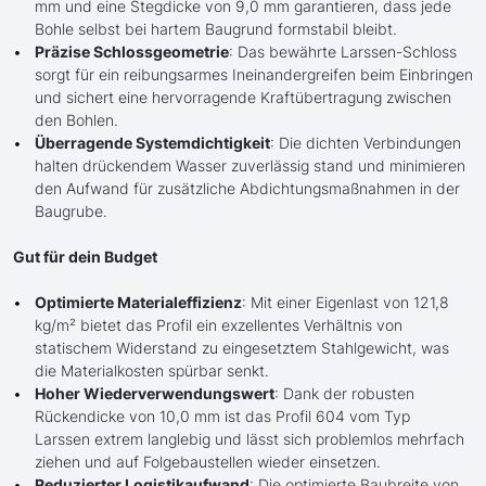
mm und eine Stegdicke von 9,0 mm garantieren, dass jede
Bohle selbst bei hartem Baugrund formstabil bleibt.
Präzise Schlossgeometrie
: Das bewährte Larssen-Schloss
sorgt für ein reibungsarmes Ineinandergreifen beim Einbringen
und sichert eine hervorragende Kraftübertragung zwischen
den Bohlen.
Überragende Systemdichtigkeit
: Die dichten Verbindungen
halten drückendem Wasser zuverlässig stand und minimieren
den Aufwand für zusätzliche Abdichtungsmaßnahmen in der
Baugrube.
Gut für dein Budget
Optimierte Materialeffizienz
: Mit einer Eigenlast von 121,8
kg/m² bietet das Profil ein exzellentes Verhältnis von
statischem Widerstand zu eingesetztem Stahlgewicht, was
die Materialkosten spürbar senkt.
Hoher Wiederverwendungswert
: Dank der robusten
Rückendicke von 10,0 mm ist das Profil 604 vom Typ
Larssen extrem langlebig und lässt sich problemlos mehrfach
ziehen und auf Folgebaustellen wieder einsetzen.
Reduzierter Logistikaufwand
: Die optimierte Baubreite von